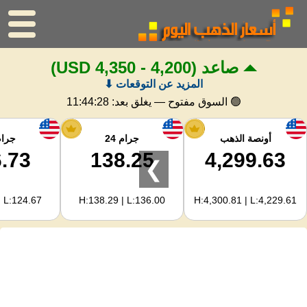
صاعد
(4,200 - 4,350 USD)
الرئيسية
المزيد عن التوقعات ⬇
سعر الذهب
🟢 السوق مفتوح — يغلق بعد:
11:44:28
اسعار الفضه
أونصة الذهب
جرام 24
جرام 
.73
138.25
4,299.63
❯
حاسبة الذهب
| L:124.67
H:138.29 | L:136.00
H:4,300.81 | L:4,229.61
لمشرفي المواقع
توقعات أسعار الذهب