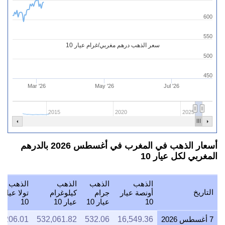
600
550
سعر الذهب درهم مغربي/غرام عيار 10
500
450
Mar '26
May '26
Jul '26
2015
2020
2025
أسعار الذهب في المغرب في أغسطس 2026 بالدرهم
المغربي لكل عيار 10
الذهب
الذهب
الذهب
الذهب
التاريخ
أونصة عيار
جرام
كيلوغرام
تولا عيار
10
عيار 10
عيار 10
10
7 أغسطس 2026
16,549.36
532.06
532,061.82
6,206.01