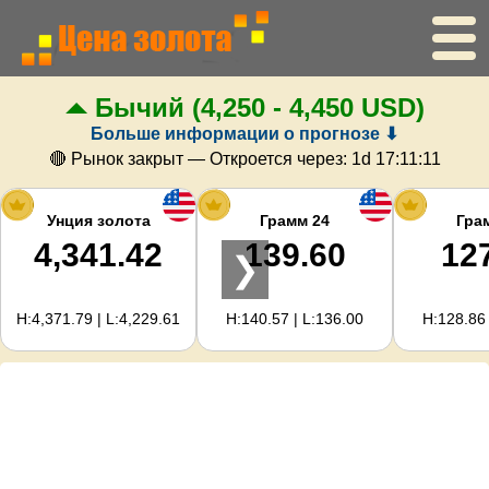
Бычий
(4,250 - 4,450 USD)
Главная
Больше информации о прогнозе ⬇
Цена золота
🔴 Рынок закрыт — Откроется через:
1d 17:11:10
Цена серебра
Унция золота
Грамм 24
Гра
4,341.42
139.60
12
❯
Калькулятор золота
H:4,371.79 | L:4,229.61
H:140.57 | L:136.00
H:128.86 
Для вебмастеров
Прогноз цен на золото