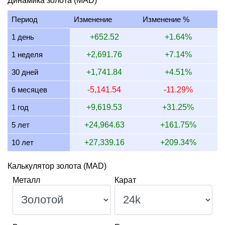
Динамика золота (MAD)
15 июля 2026
15,823.31
508.72
508,719.28
5,933.7
Период
Изменение
Изменение %
14 июля 2026
15,829.50
508.92
508,918.41
5,936.0
1 день
+652.52
+1.64%
13 июля 2026
15,530.36
499.30
499,301.05
5,823.8
1 неделя
+2,691.76
+7.14%
12 июля 2026
16,047.31
515.92
515,921.06
6,017.7
30 дней
+1,741.84
+4.51%
11 июля 2026
16,047.31
515.92
515,921.06
6,017.7
6 месяцев
-5,141.54
-11.29%
10 июля 2026
15,987.85
514.01
514,009.32
5,995.4
1 год
+9,619.53
+31.25%
5 лет
+24,964.63
+161.75%
10 лет
+27,339.16
+209.34%
Калькулятор золота (MAD)
Металл
Карат