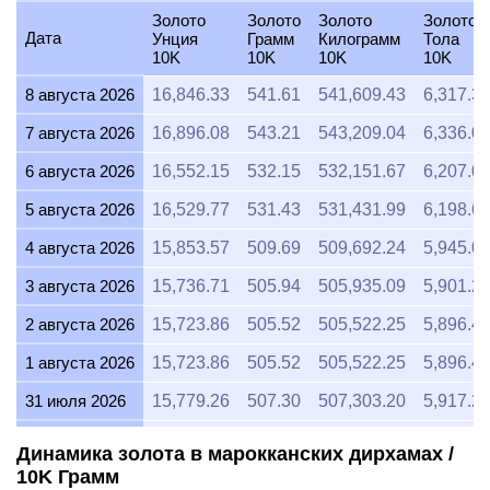
Золото
Золото
Золото
Золото
Дата
Унция
Грамм
Килограмм
Тола
10K
10K
10K
10K
8 августа 2026
16,846.33
541.61
541,609.43
6,317.3
7 августа 2026
16,896.08
543.21
543,209.04
6,336.0
6 августа 2026
16,552.15
532.15
532,151.67
6,207.0
5 августа 2026
16,529.77
531.43
531,431.99
6,198.6
4 августа 2026
15,853.57
509.69
509,692.24
5,945.0
3 августа 2026
15,736.71
505.94
505,935.09
5,901.2
2 августа 2026
15,723.86
505.52
505,522.25
5,896.4
1 августа 2026
15,723.86
505.52
505,522.25
5,896.4
31 июля 2026
15,779.26
507.30
507,303.20
5,917.2
30 июля 2026
16,037.83
515.62
515,616.08
6,014.1
Динамика золота в марокканских дирхамах /
10K Грамм
29 июля 2026
15,831.65
508.99
508,987.54
5,936.8