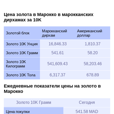
Цена золота в Марокко в марокканских
дирхамах за 10K
Марокканский
Американский
Золотой блок
дирхам
доллар
Золото 10K Унция
16,846.33
1,810.37
Золото 10K Грамм
541.61
58.20
Золото 10K
541,609.43
58,203.46
Килограмм
Золото 10K Тола
6,317.37
678.89
Ежедневные показатели цены на золото в
Марокко
Золото 10K Грамм
Сегодня
Цена покупки
541.58 MAD