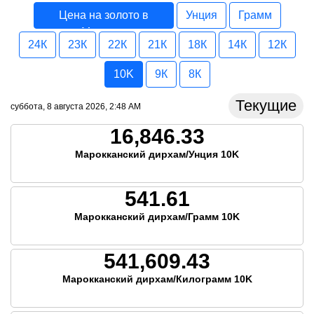
Цена на золото в
Унция
Грамм
Марокко
24К
23К
22К
21К
18К
14К
12К
10K
9К
8К
Текущие
суббота, 8 августа 2026, 2:48 AM
16,846.33
Марокканский дирхам/Унция 10K
541.61
Марокканский дирхам/Грамм 10K
541,609.43
Марокканский дирхам/Килограмм 10K