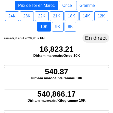
Prix de l'or en Maroc
Once
Gramme
24K
23K
22K
21K
18K
14K
12K
10K
9K
8K
En direct
samedi, 8 août 2026, 6:59 PM
16,823.21
Dirham marocain/Once 10K
540.87
Dirham marocain/Gramme 10K
540,866.17
Dirham marocain/Kilogramme 10K