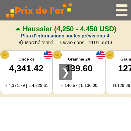
Haussier
(4,250 - 4,450 USD)
Accueil
Plus d'informations sur les prévisions ⬇
Cours de l'or
🔴 Marché fermé — Ouvre dans :
1d 01:55:12
Cours de l'argent
Once or
Gramme 24
Gram
4,341.42
139.60
12
❯
Calculateur d'or
H:4,371.79 | L:4,229.61
H:140.57 | L:136.00
H:128.86 
Pour les Webmasters
Prévisions du prix de l'or