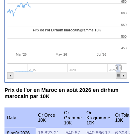
650
600
550
Prix de l’or Dirham marocain/gramme 10K
500
450
Mar '26
May '26
Jul '26
2015
2020
2025
Prix de l'or en Maroc en août 2026 en dirham
marocain par 10K
Or
Or
Or Once
Or Tola
Date
Gramme
Kilogramme
10K
10K
10K
10K
8 août 2026
16,823.21
540.87
540,866.17
6,308.70