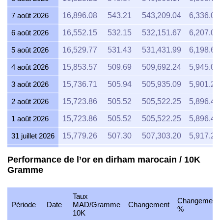
7 août 2026
16,896.08
543.21
543,209.04
6,336.03
6 août 2026
16,552.15
532.15
532,151.67
6,207.06
5 août 2026
16,529.77
531.43
531,431.99
6,198.66
4 août 2026
15,853.57
509.69
509,692.24
5,945.09
3 août 2026
15,736.71
505.94
505,935.09
5,901.26
2 août 2026
15,723.86
505.52
505,522.25
5,896.45
1 août 2026
15,723.86
505.52
505,522.25
5,896.45
31 juillet 2026
15,779.26
507.30
507,303.20
5,917.22
30 juillet 2026
16,037.83
515.62
515,616.08
6,014.18
Performance de l’or en dirham marocain / 10K
Gramme
29 juillet 2026
15,831.65
508.99
508,987.54
5,936.87
28 juillet 2026
15,772.45
507.08
507,084.16
5,914.67
Taux
Changement
27 juillet 2026
15,935.36
512.32
512,321.73
5,975.76
Période
Date
MAD/Gramme
Changement
%
10K