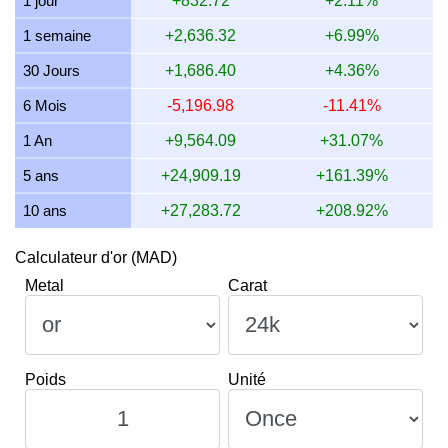
1 jour
+832.72
+2.11%
13 juillet 2026
15,530.36
499.30
499,301.05
5,823.88
1 semaine
+2,636.32
+6.99%
12 juillet 2026
16,047.31
515.92
515,921.06
6,017.74
30 Jours
+1,686.40
+4.36%
11 juillet 2026
16,047.31
515.92
515,921.06
6,017.74
6 Mois
-5,196.98
-11.41%
10 juillet 2026
15,987.85
514.01
514,009.32
5,995.44
1 An
+9,564.09
+31.07%
5 ans
+24,909.19
+161.39%
10 ans
+27,283.72
+208.92%
Calculateur d'or (MAD)
Metal
Carat
Poids
Unité