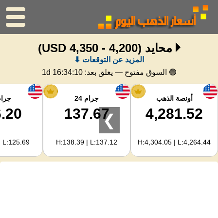
محايد
(4,200 - 4,350 USD)
الرئيسية
المزيد عن التوقعات ⬇
سعر الذهب
🟢 السوق مفتوح — يغلق بعد:
1d 16:34:09
اسعار الفضه
أونصة الذهب
جرام 24
جرام 
.20
137.67
4,281.52
❯
حاسبة الذهب
| L:125.69
H:138.39 | L:137.12
H:4,304.05 | L:4,264.44
لمشرفي المواقع
توقعات أسعار الذهب