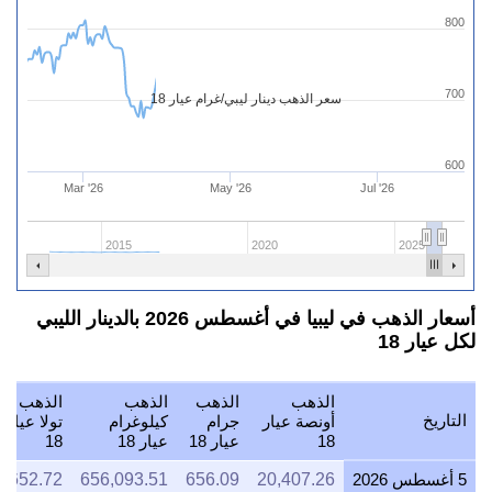
800
700
سعر الذهب دينار ليبي/غرام عيار 18
600
Mar '26
May '26
Jul '26
2015
2020
2025
أسعار الذهب في ليبيا في أغسطس 2026 بالدينار الليبي
لكل عيار 18
الذهب
الذهب
الذهب
الذهب
التاريخ
أونصة عيار
جرام
كيلوغرام
تولا عيار
18
عيار 18
عيار 18
18
5 أغسطس 2026
20,407.26
656.09
656,093.51
7,652.72