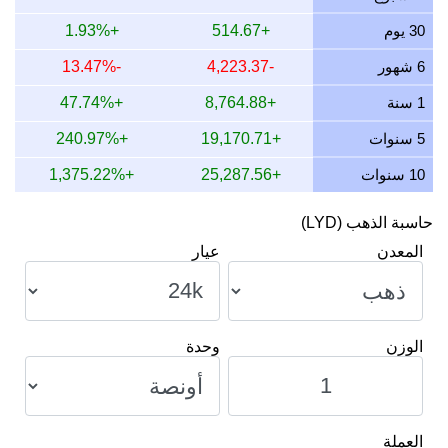
10 يوليو 2026
19,687.50
632.95
632,953.13
7,382.81
30 يوم
+514.67
+1.93%
9 يوليو 2026
19,823.95
637.34
637,339.91
7,433.98
6 شهور
-4,223.37
-13.47%
8 يوليو 2026
19,561.02
628.89
628,886.93
7,335.38
1 سنة
+8,764.88
+47.74%
7 يوليو 2026
19,958.77
641.67
641,674.45
7,484.54
5 سنوات
+19,170.71
+240.97%
10 سنوات
+25,287.56
+1,375.22%
حاسبة الذهب (LYD)
المعدن
عيار
الوزن
وحدة
العملة