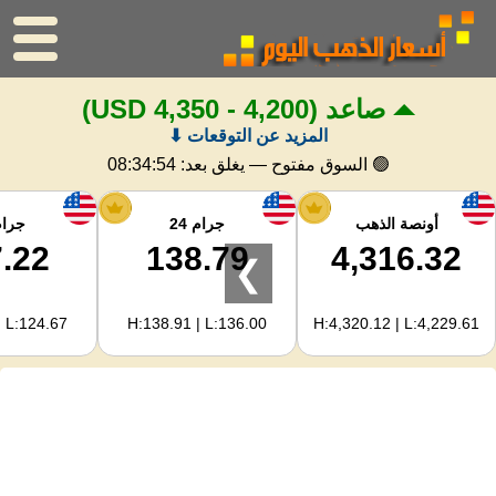
صاعد
(4,200 - 4,350 USD)
الرئيسية
المزيد عن التوقعات ⬇
سعر الذهب
🟢 السوق مفتوح — يغلق بعد:
08:34:53
اسعار الفضه
أونصة الذهب
جرام 24
جرام 
.22
138.79
4,316.32
❯
حاسبة الذهب
| L:124.67
H:138.91 | L:136.00
H:4,320.12 | L:4,229.61
لمشرفي المواقع
توقعات أسعار الذهب