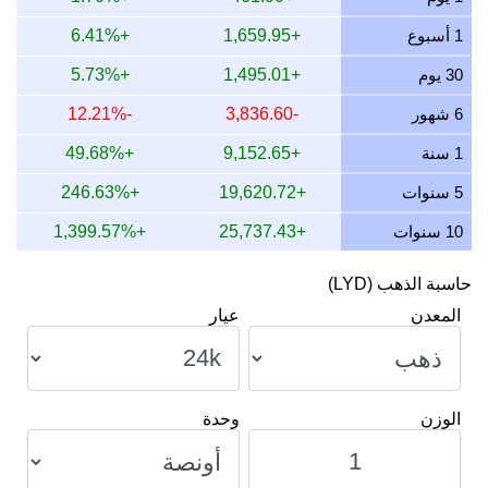
12 يوليو 2026
13,192.58
424.14
424,141.32
4,947.22
30 يوم
+1,495.01
+5.73%
11 يوليو 2026
13,192.58
424.14
424,141.32
4,947.22
6 شهور
-3,836.60
-12.21%
10 يوليو 2026
13,125.00
421.97
421,968.75
4,921.88
1 سنة
+9,152.65
+49.68%
9 يوليو 2026
13,215.96
424.89
424,893.27
4,955.99
5 سنوات
+19,620.72
+246.63%
10 سنوات
+25,737.43
+1,399.57%
حاسبة الذهب (LYD)
المعدن
عيار
الوزن
وحدة
العملة