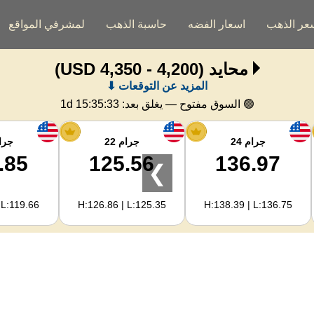
عر الذهب
اسعار الفضه
حاسبة الذهب
لمشرفي المواقع
محايد
(4,200 - 4,350 USD)
المزيد عن التوقعات ⬇
🟢 السوق مفتوح — يغلق بعد:
1d 15:35:32
جرام 24
جرام 22
جرام
.85
125.56
136.97
❯
 L:119.66
H:126.86 | L:125.35
H:138.39 | L:136.75