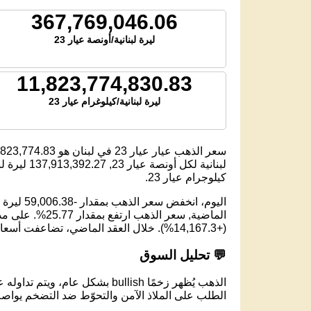
367,769,046.06
ليرة لبنانية/أونصة عيار 23
11,823,774,830.83
ليرة لبنانية/كيلوغرام عيار 23
سعر الذهب عيار عيار 23 في لبنان هو
,823,774.83
لبنانية لكل أونصة عيار 23,
137,913,392.27
ليرة لبن
كيلوجرام عيار 23.
(+14,167.3%). خلال العقد الماضي، تضاعفت أسعار الذهب تقريبًا ثلاث مرات.
💬 تحليل السوق
الذهب يُظهر زخمًا bullish بشكل عام، ويتم تداوله عند مستوى 11,804,855.06 ليرة لبنانية لكل جرام عيار 23.
الطلب على الملاذ الآمن والتحوّط ضد التضخم يواصل