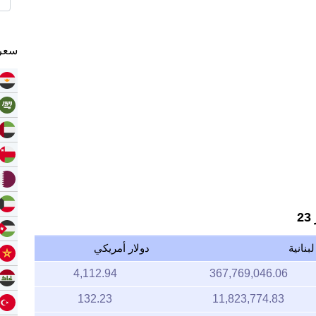
سعر 
2
بنانية
دولار أمريكي
4,112.94
367,769,046.06
132.23
11,823,774.83