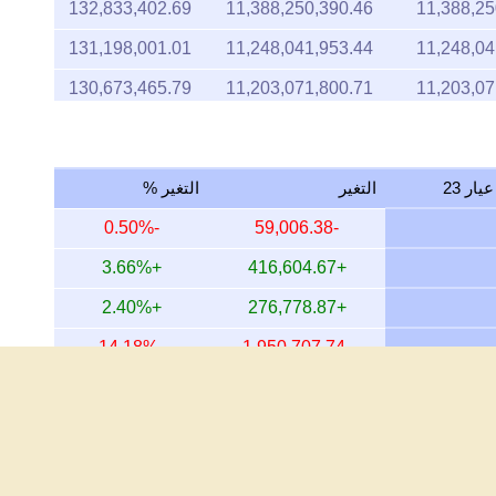
132,833,402.69
11,388,250,390.46
11,388,25
131,198,001.01
11,248,041,953.44
11,248,04
130,673,465.79
11,203,071,800.71
11,203,07
132,269,005.10
11,339,862,704.08
11,339,86
131,229,645.86
11,250,754,971.74
11,250,75
التغير
التغير %
131,229,645.86
11,250,754,971.74
11,250,75
-0.50%
-59,006.38
131,662,199.29
11,287,839,219.03
11,287,83
+3.66%
+416,604.67
131,215,513.69
11,249,543,373.61
11,249,54
+2.40%
+276,778.87
134,467,991.77
11,528,389,161.23
11,528,38
-14.18%
-1,950,707.74
131,743,370.16
11,294,798,268.59
11,294,79
+25.77%
+2,418,820.05
129,636,760.62
11,114,191,610.82
11,114,19
+14,167.32%
+11,722,114.55
129,989,984.04
11,144,474,631.66
11,144,47
+18,816.03%
+11,742,448.43
129,989,984.04
11,144,474,631.66
11,144,47