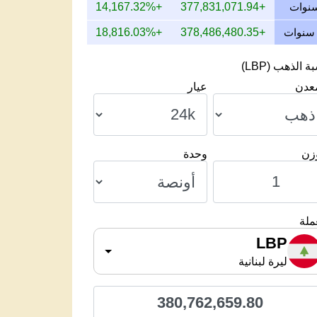
+14,167.32%
+377,831,071.94
+18,816.03%
+378,486,480.35
 الذهب (LBP)
معدن
عيار
وزن
وحدة
ملة
LBP
ليرة لبنانية
380,762,659.80