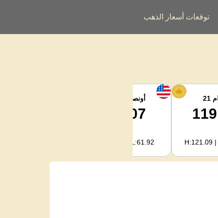
توقعات أسعار الذهب
 21
أونصة الفضة
فضة كجم
1,995.72
62.07
119
H:2,022.09 | L:1,990.93
H:62.89 | L:61.92
H:121.09 |