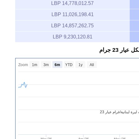
14,778,012.57 LBP
11,026,198.41 LBP
14,857,262.75 LBP
9,230,120.81 LBP
ر 23 جرام
Zoom
1m
3m
6m
YTD
1y
All
رة لبنانية/غرام عيار 23
Mar '26
Apr '26
May '26