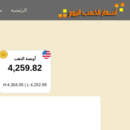
الرئيسية
س
أونصة الذهب
4,259.82
H:4,304.05 | L:4,252.89