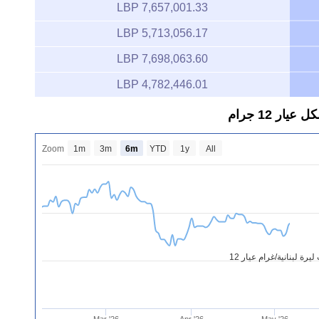
7,657,001.33 LBP
5,713,056.17 LBP
7,698,063.60 LBP
4,782,446.01 LBP
ر 12 جرام
Zoom
1m
3m
6m
YTD
1y
All
رة لبنانية/غرام عيار 12
Mar '26
Apr '26
May '26