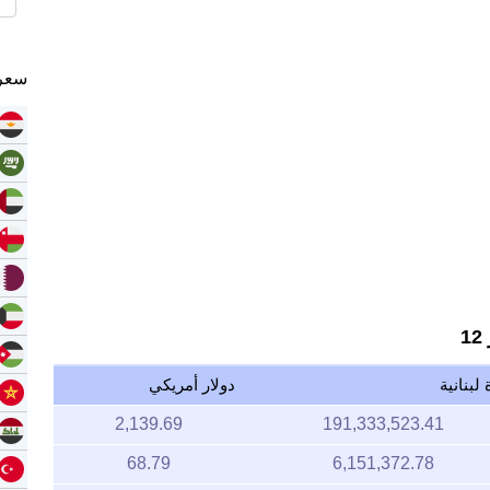
سعر 
1
 لبنانية
دولار أمريكي
2,139.69
191,333,523.41
68.79
6,151,372.78