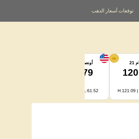
توقعات أسعار الذهب
 21
أونصة الفضة
فضة كجم
1,986.85
61.79
120
H:2,022.09 | L:1,978.04
H:62.89 | L:61.52
H:121.09 |