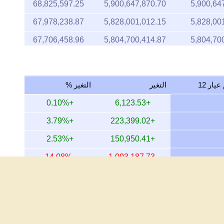
68,825,597.25
5,900,647,870.70
5,900,64
67,978,238.87
5,828,001,012.15
5,828,00
67,706,458.96
5,804,700,414.87
5,804,70
68,533,163.27
5,875,576,530.61
5,875,57
67,994,635.16
5,829,406,721.11
5,829,40
التغير
التغير %
67,994,635.16
5,829,406,721.11
5,829,40
+0.10%
+6,123.53
68,218,756.11
5,848,621,357.01
5,848,62
+3.79%
+223,399.02
67,987,312.79
5,828,778,950.06
5,828,77
+2.53%
+150,950.41
69,672,534.60
5,973,258,632.76
5,973,25
-14.08%
-1,003,187.73
68,260,813.56
5,852,227,082.17
5,852,22
+25.93%
+1,260,816.31
67,169,306.02
5,758,648,503.02
5,758,64
+14,184.91%
+6,081,176.16
67,352,323.34
5,774,339,187.39
5,774,33
+18,839.35%
+6,091,711.85
67,352,323.34
5,774,339,187.39
5,774,33