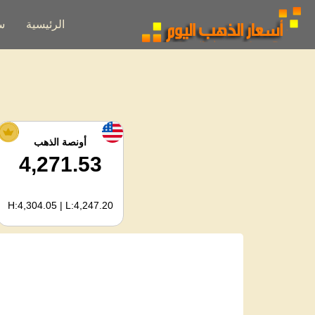
الرئيسية
س
أونصة الذهب
4,271.53
H:4,304.05 | L:4,247.20