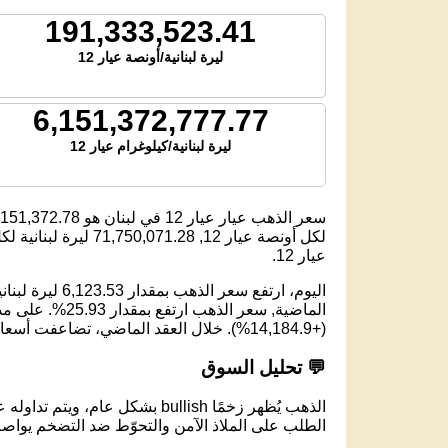
191,333,523.41
ليرة لبنانية/أونصة عيار 12
6,151,372,777.77
ليرة لبنانية/كيلوغرام عيار 12
سعر الذهب عيار عيار 12 في لبنان هو
,151,372.78
لكل أونصة عيار 12,
71,750,071.28
ليرة لبنانية لكل 
عيار 12.
(+14,184.9%). خلال العقد الماضي، تضاعفت أسعار الذهب تقريبًا ثلاث مرات.
💬 تحليل السوق
الذهب يُظهر زخمًا bullish بشكل عام، ويتم تداوله عند مستوى 6,124,046.89 ليرة لبنانية لكل جرام عيار 12.
الطلب على الملاذ الآمن والتحوّط ضد التضخم يواصل