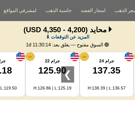
عر الذهب
اسعار الفضه
حاسبة الذهب
لمشرفي المواقع
محايد
(4,200 - 4,350 USD)
المزيد عن التوقعات ⬇
🟢 السوق مفتوح — يغلق بعد:
1d 11:30:13
جرام 24
جرام 22
جرام
.18
125.90
137.35
❯
 L:119.50
H:126.86 | L:125.19
H:138.39 | L:136.57