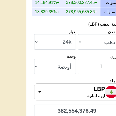
+14,184.91%
+378,300,227.45
+18,839.35%
+378,955,635.86
 الذهب (LBP)
معدن
عيار
وزن
وحدة
ملة
LBP
ليرة لبنانية
382,554,376.49