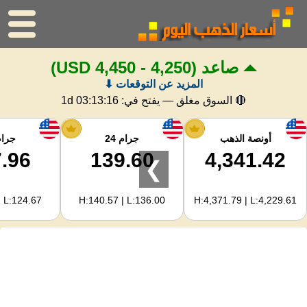
صاعد
(4,250 - 4,450 USD)
الرئيسية
المزيد عن التوقعات ⬇
سعر الذهب
🔴 السوق مغلق — يفتح في:
1d 03:13:16
اسعار الفضه
أونصة الذهب
جرام 24
جرام 
.96
139.60
4,341.42
❯
حاسبة الذهب
| L:124.67
H:140.57 | L:136.00
H:4,371.79 | L:4,229.61
لمشرفي المواقع
توقعات أسعار الذهب