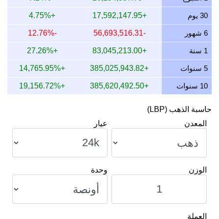
13 يوليو 2026
313,709,734.12
10,085,767.95
7,951.88
30 يوم
+17,592,147.95
+4.75%
12 يوليو 2026
322,794,064.68
10,377,829.18
9,179.41
6 شهور
-56,693,516.31
-12.76%
11 يوليو 2026
322,794,064.68
10,377,829.18
9,179.41
1 سنة
+83,045,213.00
+27.26%
10 يوليو 2026
321,132,172.13
10,324,399.33
9,334.02
5 سنوات
+385,025,943.82
+14,765.95%
10 سنوات
+385,620,492.50
+19,156.72%
حاسبة الذهب (LBP)
المعدن
عيار
الوزن
وحدة
العملة