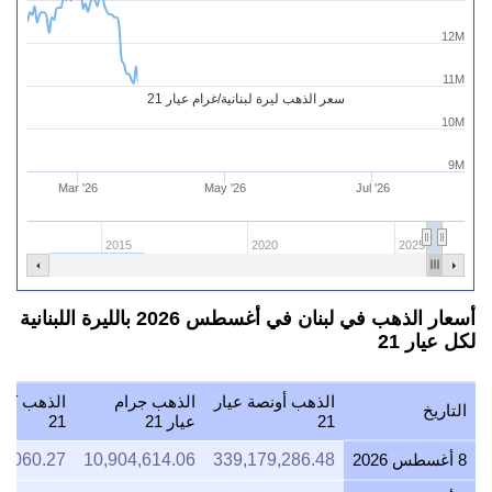
12M
11M
سعر الذهب ليرة لبنانية/غرام عيار 21
10M
9M
Mar '26
May '26
Jul '26
2015
2020
2025
أسعار الذهب في لبنان في أغسطس 2026 بالليرة اللبنانية
لكل عيار 21
الذهب أونصة عيار
الذهب جرام
الذهب كيل
التاريخ
21
عيار 21
21
8 أغسطس 2026
339,179,286.48
10,904,614.06
4,060.27