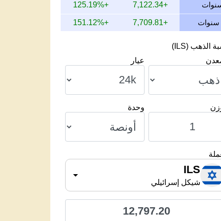
+125.19%
+7,122.34
+151.12%
+7,709.81
 الذهب (ILS)
معدن
عيار
وزن
وحدة
ملة
ILS
شيكل إسرائيلي
12,797.20