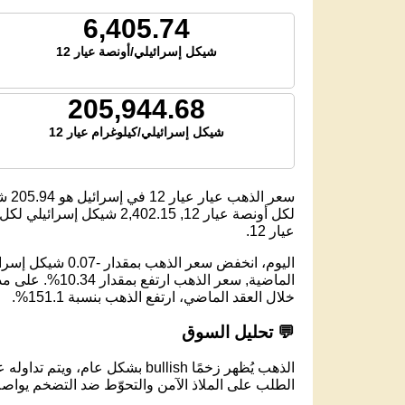
6,405.74
شيكل إسرائيلي/أونصة عيار 12
205,944.68
شيكل إسرائيلي/كيلوغرام عيار 12
سعر الذهب عيار عيار 12 في إسرائيل هو
205.94
شي
لكل أونصة عيار 12,
2,402.15
شيكل إسرائيلي لكل تول
عيار 12.
خلال العقد الماضي، ارتفع الذهب بنسبة 151.1%.
💬 تحليل السوق
الذهب يُظهر زخمًا bullish بشكل عام، ويتم تداوله عند مستوى 205.95 شيكل إسرائيلي لكل جرام عيار 12.
الطلب على الملاذ الآمن والتحوّط ضد التضخم يواصل