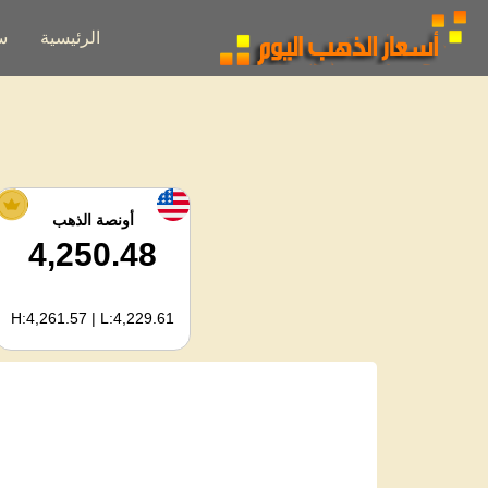
الرئيسية
س
أونصة الذهب
4,250.48
H:4,261.57 | L:4,229.61