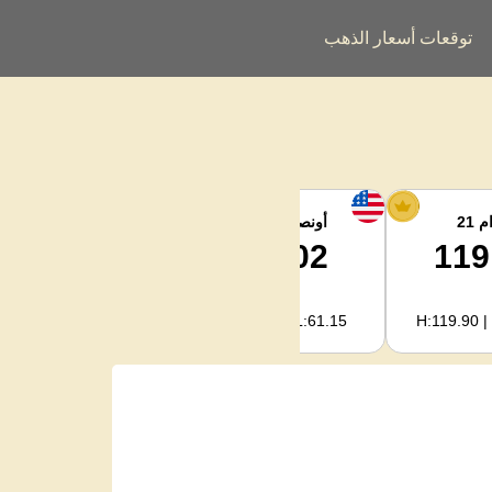
توقعات أسعار الذهب
 21
أونصة الفضة
فضة كجم
1,994.08
62.02
119
H:2,003.89 | L:1,966.08
H:62.32 | L:61.15
H:119.90 |