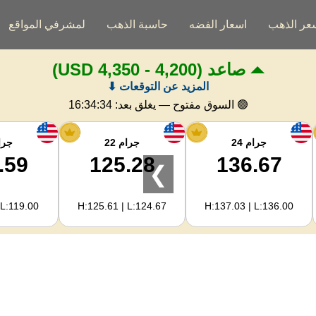
عر الذهب
اسعار الفضه
حاسبة الذهب
لمشرفي المواقع
صاعد
(4,200 - 4,350 USD)
المزيد عن التوقعات ⬇
🟢 السوق مفتوح — يغلق بعد:
16:34:33
جرام 24
جرام 22
جرام
.59
125.28
136.67
❯
 L:119.00
H:125.61 | L:124.67
H:137.03 | L:136.00