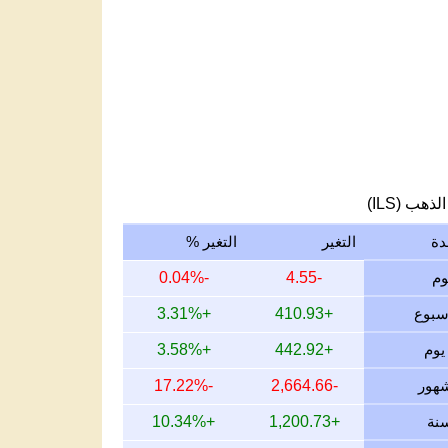
لذهب (ILS)
دة
التغير
التغير %
-0.04%
-4.55
+3.31%
+410.93
+3.58%
+442.92
-17.22%
-2,664.66
+10.34%
+1,200.73