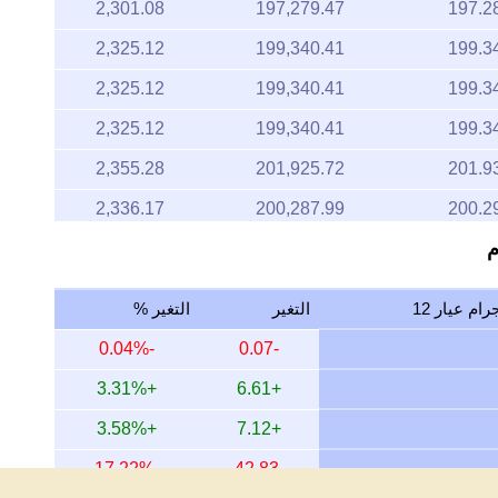
2,301.08
197,279.47
197.2
2,325.12
199,340.41
199.3
2,325.12
199,340.41
199.3
2,325.12
199,340.41
199.3
2,355.28
201,925.72
201.9
2,336.17
200,287.99
200.2
2,313.21
198,318.83
198.3
2,338.58
200,494.62
200.4
التغير
التغير %
2,312.55
198,262.67
198.2
-0.04%
-0.07
2,312.55
198,262.67
198.2
+3.31%
+6.61
2,321.95
199,068.62
199.0
+3.58%
+7.12
2,332.82
200,000.33
200.0
-17.22%
-42.83
2,379.66
204,015.76
204.0