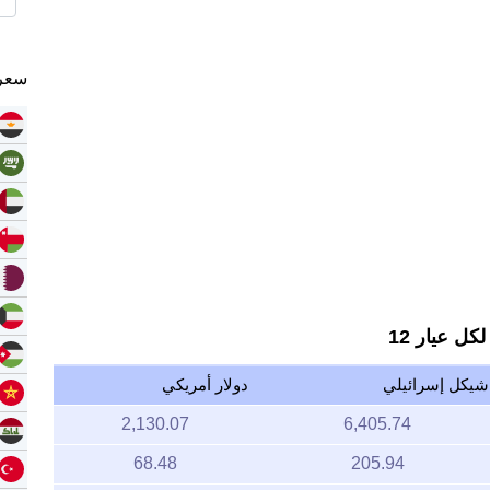
سعر 
ل عيار 12
شيكل إسرائيلي
دولار أمريكي
2,130.07
6,405.74
68.48
205.94