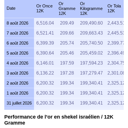
Or
Or
Or Once
Or Tola
Date
Gramme
Kilogramme
12K
12K
12K
12K
8 août 2026
6,516.04
209.49
209,490.60
2,443.51
7 août 2026
6,521.41
209.66
209,663.43
2,445.53
6 août 2026
6,399.39
205.74
205,740.50
2,399.77
5 août 2026
6,390.64
205.46
205,459.02
2,396.49
4 août 2026
6,146.01
197.59
197,594.23
2,304.75
3 août 2026
6,136.22
197.28
197,279.47
2,301.08
2 août 2026
6,200.32
199.34
199,340.41
2,325.12
1 août 2026
6,200.32
199.34
199,340.41
2,325.12
31 juillet 2026
6,200.32
199.34
199,340.41
2,325.12
30 juillet 2026
6,280.74
201.93
201,925.72
2,355.28
Performance de l’or en shekel israélien / 12K
Gramme
29 juillet 2026
6,229.80
200.29
200,287.99
2,336.17