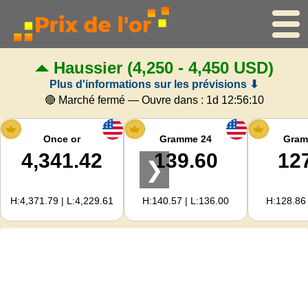
Haussier
(4,250 - 4,450 USD)
Accueil
Plus d'informations sur les prévisions ⬇
Cours de l'or
🔴 Marché fermé — Ouvre dans :
1d 12:56:10
Cours de l'argent
Once or
Gramme 24
Gram
4,341.42
139.60
12
❯
Calculateur d'or
H:4,371.79 | L:4,229.61
H:140.57 | L:136.00
H:128.86 
Pour les Webmasters
Prévisions du prix de l'or