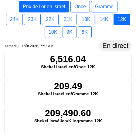
Prix de l'or en Israël
Once
Gramme
24K
23K
22K
21K
18K
14K
12K
10K
9K
8K
En direct
samedi, 8 août 2026, 7:53 AM
6,516.04
Shekel israélien/Once 12K
209.49
Shekel israélien/Gramme 12K
209,490.60
Shekel israélien/Kilogramme 12K