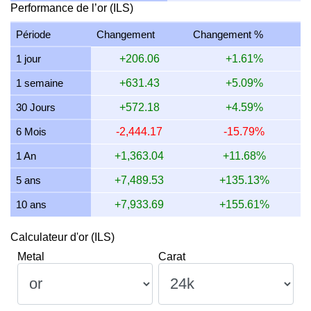
Performance de l’or (ILS)
15 juillet 2026
6,095.83
195.98
195,981.04
2,285.94
Période
Changement
Changement %
14 juillet 2026
6,094.87
195.95
195,950.00
2,285.58
1 jour
+206.06
+1.61%
13 juillet 2026
6,048.12
194.45
194,447.06
2,268.05
1 semaine
+631.43
+5.09%
12 juillet 2026
6,194.75
199.16
199,161.31
2,323.03
30 Jours
+572.18
+4.59%
11 juillet 2026
6,194.75
199.16
199,161.31
2,323.03
6 Mois
-2,444.17
-15.79%
10 juillet 2026
6,169.36
198.35
198,345.08
2,313.51
1 An
+1,363.04
+11.68%
5 ans
+7,489.53
+135.13%
10 ans
+7,933.69
+155.61%
Calculateur d'or (ILS)
Metal
Carat