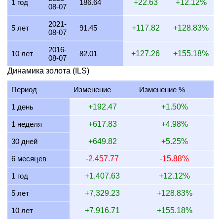
2021-
5 лет
91.45
+117.82
+128.83%
08-07
17 июля 2026
6,098.80
196.08
196,076.27
2,287.05
2016-
16 июля 2026
6,019.88
193.54
193,539.16
2,257.46
10 лет
82.01
+127.26
+155.18%
08-07
15 июля 2026
6,095.83
195.98
195,981.04
2,285.94
Динамика золота (ILS)
14 июля 2026
6,094.87
195.95
195,950.00
2,285.58
Период
Изменение
Изменение %
13 июля 2026
6,048.12
194.45
194,447.06
2,268.05
1 день
+192.47
+1.50%
12 июля 2026
6,194.75
199.16
199,161.31
2,323.03
1 неделя
+617.83
+4.98%
11 июля 2026
6,194.75
199.16
199,161.31
2,323.03
30 дней
+649.82
+5.25%
10 июля 2026
6,169.36
198.35
198,345.08
2,313.51
6 месяцев
-2,457.77
-15.88%
9 июля 2026
6,229.95
200.29
200,292.84
2,336.23
1 год
+1,407.63
+12.12%
5 лет
+7,329.23
+128.83%
10 лет
+7,916.71
+155.18%
Калькулятор золота (ILS)