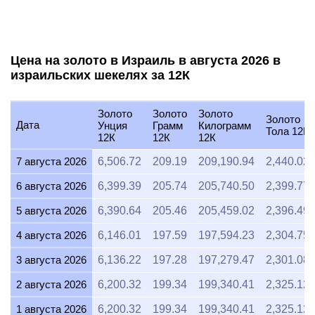
Цена на золото в Израиль в августа 2026 в
израильских шекелях за 12К
Золото
Золото
Золото
Золото
Дата
Унция
Грамм
Килограмм
Тола 12К
12К
12К
12К
7 августа 2026
6,506.72
209.19
209,190.94
2,440.02
6 августа 2026
6,399.39
205.74
205,740.50
2,399.77
5 августа 2026
6,390.64
205.46
205,459.02
2,396.49
4 августа 2026
6,146.01
197.59
197,594.23
2,304.75
3 августа 2026
6,136.22
197.28
197,279.47
2,301.08
2 августа 2026
6,200.32
199.34
199,340.41
2,325.12
1 августа 2026
6,200.32
199.34
199,340.41
2,325.12
31 июля 2026
6,200.32
199.34
199,340.41
2,325.12