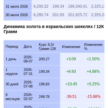
30 июля 2026
6,280.74
201.93
201,925.72
2,355.28
29 июля 2026
6,229.80
200.29
200,287.99
2,336.17
Динамика золота в израильских шекелях / 12К
Грамм
28 июля 2026
6,168.55
198.32
198,318.83
2,313.21
27 июля 2026
6,236.22
200.49
200,494.62
2,338.58
Курс ILS/
Изменение
Период
Дата
Изменение
26 июля 2026
6,166.80
198.26
198,262.67
2,312.55
Грамм 12К
%
25 июля 2026
6,166.80
198.26
198,262.67
2,312.55
2026-
1 день
209.27
+3.09
+1.50%
08-07
24 июля 2026
6,191.87
199.07
199,068.62
2,321.95
1
2026-
199.34
+9.93
+4.98%
неделя
07-31
23 июля 2026
6,220.85
200.00
200,000.33
2,332.82
2026-
22 июля 2026
6,345.75
204.02
204,015.76
2,379.66
30 дней
198.83
+10.45
+5.25%
07-08
21 июля 2026
6,197.56
199.25
199,251.59
2,324.09
6
2026-
248.78
-39.51
-15.88%
месяцев
02-07
20 июля 2026
6,109.51
196.42
196,420.75
2,291.07
2025-
19 июля 2026
6,098.69
196.07
196,073.04
2,287.01
1 год
186.64
+22.63
+12.12%
08-07
18 июля 2026
6,098.69
196.07
196,073.04
2,287.01