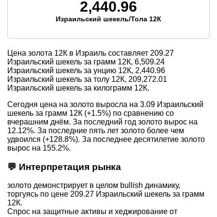
2,440.96
Израильский шекель/Тола 12К
Цена золота 12К в Израиль составляет
209.27
Израильский шекель за грамм 12К,
6,509.24
Израильский шекель за унцию 12К,
2,440.96
Израильский шекель за толу 12К,
209,272.01
Израильский шекель за килограмм 12К.
Сегодня цена на золото выросла на 3.09 Израильский
шекель за грамм 12К (+1.5%) по сравнению со
вчерашним днём. За последний год золото вырос на
12.12%. За последние пять лет золото более чем
удвоился (+128.8%). За последнее десятилетие золото
вырос на 155.2%.
💬 Интерпретация рынка
золото демонстрирует в целом bullish динамику,
торгуясь по цене 209.27 Израильский шекель за грамм
12К.
Спрос на защитные активы и хеджирование от