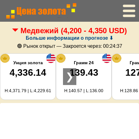
Медвежий
(4,200 - 4,350 USD)
Главная
Больше информации о прогнозе ⬇
Цена золота
🟢 Рынок открыт — Закроется через:
00:24:36
Цена серебра
Унция золота
Грамм 24
Гра
4,336.14
139.43
12
❯
Калькулятор золота
H:4,371.79 | L:4,229.61
H:140.57 | L:136.00
H:128.86 
Для вебмастеров
Прогноз цен на золото