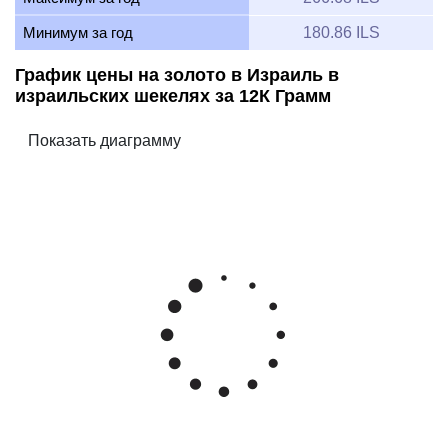
Минимум за год
180.86 ILS
График цены на золото в Израиль в
израильских шекелях за 12К Грамм
Feb 7, 2026
→
Aug 7, 2026
6m ▾
250
225
Цена золота Израильский шекель/грамм 12К
200
175
Mar '26
May '26
Jul '26
2015
2020
2025