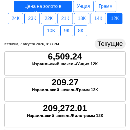
Цена на золото в
Унция
Грамм
Израиль
24К
23К
22К
21К
18К
14К
12К
10K
9К
8К
Текущие
пятница, 7 августа 2026, 8:33 PM
6,509.24
Израильский шекель/Унция 12К
209.27
Израильский шекель/Грамм 12К
209,272.01
Израильский шекель/Килограмм 12К