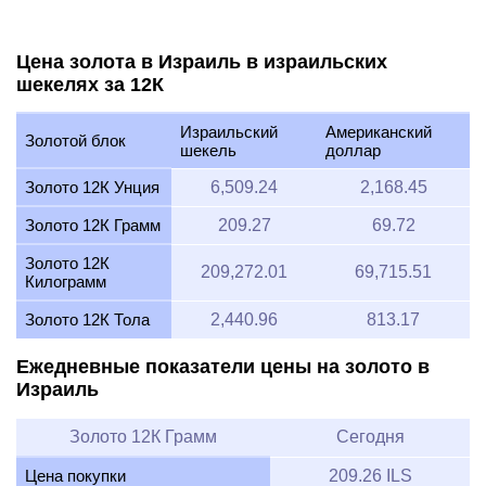
Цена золота в Израиль в израильских
шекелях за 12К
Израильский
Американский
Золотой блок
шекель
доллар
Золото 12К Унция
6,509.24
2,168.45
Золото 12К Грамм
209.27
69.72
Золото 12К
209,272.01
69,715.51
Килограмм
Золото 12К Тола
2,440.96
813.17
Ежедневные показатели цены на золото в
Израиль
Золото 12К Грамм
Сегодня
Цена покупки
209.26 ILS