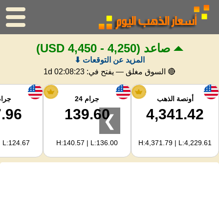
صاعد
(4,250 - 4,450 USD)
الرئيسية
المزيد عن التوقعات ⬇
سعر الذهب
🔴 السوق مغلق — يفتح في:
1d 02:08:23
اسعار الفضه
أونصة الذهب
جرام 24
جرام 
.96
139.60
4,341.42
❯
حاسبة الذهب
| L:124.67
H:140.57 | L:136.00
H:4,371.79 | L:4,229.61
لمشرفي المواقع
توقعات أسعار الذهب