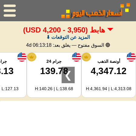
هابط
(3,950 - 4,200 USD)
الرئيسية
المزيد عن التوقعات ⬇
سعر الذهب
🟢 السوق مفتوح — يغلق بعد:
4d 06:13:17
اسعار الفضه
أونصة الذهب
جرام 24
جرام 
.13
139.78
4,347.12
❯
حاسبة الذهب
| L:127.13
H:140.26 | L:138.68
H:4,361.94 | L:4,313.08
لمشرفي المواقع
توقعات أسعار الذهب