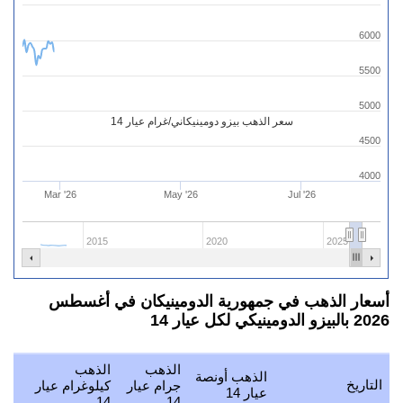
6000
5500
5000
سعر الذهب بيزو دومينيكاني/غرام عيار 14
4500
4000
Mar '26
May '26
Jul '26
2015
2020
2025
أسعار الذهب في جمهورية الدومينيكان في أغسطس
2026 بالبيزو الدومينيكي لكل عيار 14
الذهب
الذهب
الذهب أونصة
الذ
التاريخ
جرام عيار
كيلوغرام عيار
عيار 14
عيار
14
14