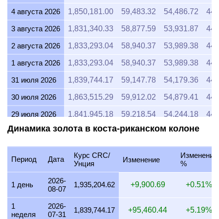
4 августа 2026
1,850,181.00
59,483.32
54,486.72
44,
3 августа 2026
1,831,340.33
58,877.59
53,931.87
44,
2 августа 2026
1,833,293.04
58,940.37
53,989.38
44,
1 августа 2026
1,833,293.04
58,940.37
53,989.38
44,
31 июля 2026
1,839,744.17
59,147.78
54,179.36
44,
30 июля 2026
1,863,515.29
59,912.02
54,879.41
44,
29 июля 2026
1,841,945.18
59,218.54
54,244.18
44,
Динамика золота в коста-риканском колоне
28 июля 2026
1,834,424.55
58,976.75
54,022.70
44,
27 июля 2026
1,857,785.98
59,727.82
54,710.68
44,
Курс CRC/
Изменение
Период
Дата
Изменение
Унция
%
26 июля 2026
1,842,933.64
59,250.32
54,273.29
44,
2026-
25 июля 2026
1,842,933.64
59,250.32
54,273.29
44,
1 день
1,935,204.62
+9,900.69
+0.51%
08-07
24 июля 2026
1,849,236.89
59,452.97
54,458.92
44,
1
2026-
1,839,744.17
+95,460.44
+5.19%
неделя
07-31
23 июля 2026
1,836,971.84
59,058.64
54,097.72
44,