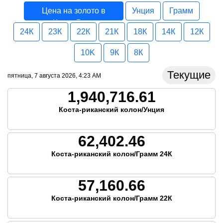
Цена на золото в
Унция
Грамм
Коста-Рика
24К
23К
22К
21К
18К
14К
12К
10K
9К
8К
Текущие
пятница, 7 августа 2026, 4:23 AM
1,940,716.61
Коста-риканский колон/Унция
62,402.46
Коста-риканский колон/Грамм 24К
57,160.66
Коста-риканский колон/Грамм 22К