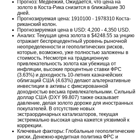
Прогноз: Медвежий, Ожидается, что цена на
золото в Коста-Рика снизится в ближайшие 30
дней.
Прогнозируемая цена: 1910100 - 1978310 Коста-
риканский колон.
Прогнозируемая цена в USD: 4,200 - 4,350 USD.
Анализ: Текущая цена золота в $4248.55 за унцию
отражает беспрецедентный уровень рыночной
неопределенности и геополитических рисков,
которые, возможно, уже полностью заложены в
стоимость. Несмотря на традиционную
привлекательность золота как убежища от
инфляции, высокие процентные ставки ФРС
(3.63%) и доходность 10-летних казначейских
облигаций США (4.63%) делают альтернативные
инвестиции в активы с фиксированной
доходностью весьма привлекательными. Сильный
доллар США (DXY 99.807) также оказывает
давление, делая золото дороже для иностранных
покупателей. В отсутствие новых
экстраординарных катализаторов, текущая
экстремально высокая цена кажется уязвимой к
коррекции.
Ключевые факторы: Глобальные геополитические
риски, Денежно-кредитная политика ФРС и