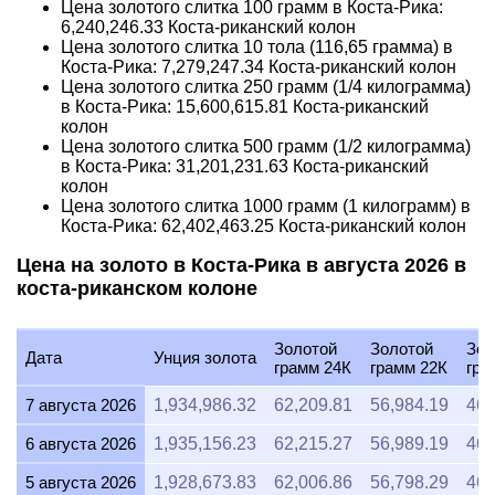
Цена золотого слитка 100 грамм в Коста-Рика:
6,240,246.33
Коста-риканский колон
Цена золотого слитка 10 тола (116,65 грамма) в
Коста-Рика:
7,279,247.34
Коста-риканский колон
Цена золотого слитка 250 грамм (1/4 килограмма)
в Коста-Рика:
15,600,615.81
Коста-риканский
колон
Цена золотого слитка 500 грамм (1/2 килограмма)
в Коста-Рика:
31,201,231.63
Коста-риканский
колон
Цена золотого слитка 1000 грамм (1 килограмм) в
Коста-Рика:
62,402,463.25
Коста-риканский колон
Цена на золото в Коста-Рика в августа 2026 в
коста-риканском колоне
Золотой
Золотой
Зол
Дата
Унция золота
грамм 24К
грамм 22К
гра
7 августа 2026
1,934,986.32
62,209.81
56,984.19
46,
6 августа 2026
1,935,156.23
62,215.27
56,989.19
46,
5 августа 2026
1,928,673.83
62,006.86
56,798.29
46,