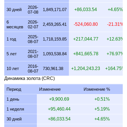
2026-
22 июля 2026
1,882,409.68
60,519.47
55,435.84
45,
30 дней
1,849,171.07
+86,033.54
+4.65%
07-08
21 июля 2026
1,844,195.25
59,290.88
54,310.44
44,
6
2026-
2,459,265.41
-524,060.80
-21.31%
месяцев
02-07
20 июля 2026
1,814,745.08
58,344.05
53,443.15
43,
2025-
19 июля 2026
1,820,489.42
58,528.73
53,612.32
43,
1 год
1,718,159.85
+217,044.77
+12.63%
08-07
18 июля 2026
1,820,489.42
58,528.73
53,612.32
43,
2021-
5 лет
1,093,538.84
+841,665.78
+76.97%
08-07
17 июля 2026
1,822,169.11
58,582.74
53,661.79
43,
2016-
16 июля 2026
1,810,410.64
58,204.70
53,315.51
43,
10 лет
730,961.38
+1,204,243.23
+164.75%
08-07
15 июля 2026
1,845,350.11
59,328.01
54,344.45
44,
Динамика золота (CRC)
14 июля 2026
1,851,361.00
59,521.26
54,521.47
44,
Период
Изменение
Изменение %
13 июля 2026
1,823,345.41
58,620.55
53,696.43
43,
1 день
+9,900.69
+0.51%
12 июля 2026
1,873,946.43
60,247.38
55,186.60
45,
1 неделя
+95,460.44
+5.19%
11 июля 2026
1,873,946.43
60,247.38
55,186.60
45,
30 дней
+86,033.54
+4.65%