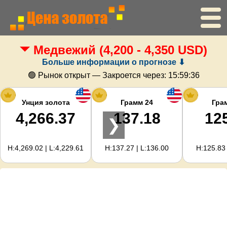
Медвежий
(4,200 - 4,350 USD)
Главная
Больше информации о прогнозе ⬇
Цена золота
🟢 Рынок открыт — Закроется через:
15:59:36
Цена серебра
Унция золота
Грамм 24
Гра
4,266.37
137.18
12
❯
Калькулятор золота
H:4,269.02 | L:4,229.61
H:137.27 | L:136.00
H:125.83 
Для вебмастеров
Прогноз цен на золото