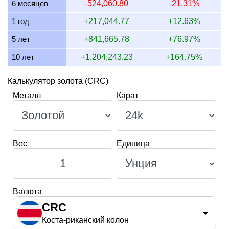
10 июля 2026
1,864,887.01
59,956.12
54,919.80
44,
6 месяцев
-524,060.80
-21.31%
9 июля 2026
1,879,420.76
60,423.38
55,347.81
45,
1 год
+217,044.77
+12.63%
5 лет
+841,665.78
+76.97%
10 лет
+1,204,243.23
+164.75%
Калькулятор золота (CRC)
Металл
Карат
Вес
Единица
Валюта
CRC
Коста-риканский колон