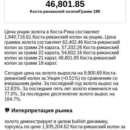
46,801.85
Коста-риканский колон/Грамм 18К
Цена унции золота в Коста-Рика составляет
1,940,716.61
Коста-риканский колон за унцию, Цена
грамма золота составляет
62,402.46
Коста-риканский
колон за грамм 24 карата,
57,202.26
Коста-риканский
колон за грамм 22 карата,
54,602.16
Коста-риканский
колон за грамм 21 карат,
46,801.85
Коста-риканский
колон за грамм 18 карат.
Сегодня цена на золото выросла на 9,900.69 Коста-
риканский колон за Унция (+0.51%) по сравнению со
вчерашним днём. За последний год золото вырос на
12.63%. За последние пять лет золото изменился на
77.0%. За последнее десятилетие золото вырос на
164.7%.
💬 Интерпретация рынка
золото демонстрирует в целом bullish динамику,
торгуясь по цене 1,935,204.62 Коста-риканский колон за