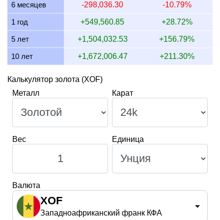
6 месяцев
-298,036.30
-10.79%
10 июля 2026
2,354,539.22
75,698.44
69,339.77
56,
1 год
+549,560.85
+28.72%
5 лет
+1,504,032.53
+156.79%
10 лет
+1,672,006.47
+211.30%
Калькулятор золота (XOF)
Металл
Карат
Вес
Единица
Валюта
XOF
Западноафриканский франк КФА