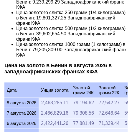
Бенин:
9,239,299.29
Западноафриканский франк
КФА
Цена золотого слитка 250 грамм (1/4 килограмма)
в Бенин:
19,801,327.25
Западноафриканский
франк КФА
Цена золотого слитка 500 грамм (1/2 килограмма)
в Бенин:
39,602,654.50
Западноафриканский
франк КФА
Цена золотого слитка 1000 грамм (1 килограмм) в
Бенин:
79,205,309.00
Западноафриканский франк
КФА
Цена на золото в Бенин в августа 2026 в
западноафриканских франках КФА
Золотой
Золотой
Зол
Дата
Унция золота
грамм 24К
грамм 22К
гра
8 августа 2026
2,463,285.11
79,194.62
72,542.27
59,
7 августа 2026
2,466,829.16
79,308.56
72,646.64
59,
6 августа 2026
2,422,441.26
77,881.49
71,339.44
58,