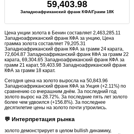
59,403.98
Западноафриканский франк КФА/Грамм 18К
Цена унции золота в Бенин составляет
2,463,285.11
Западноафриканский франк КФА за унцию, Цена
грамма золота составляет
79,205.31
Западноафриканский франк КФА за грамм 24 карата,
72,604.87
Западноафриканский франк КФА за грамм 22
карата,
69,304.65
Западноафриканский франк КФА за
грамм 21 карат,
59,403.98
Западноафриканский франк
КФА за грамм 18 карат.
Сегодня цена на золото выросла на 50,843.96
Западноафриканский франк КФА за Унция (+2.11%) по
сравнению со вчерашним днём. За последний год
золото вырос на 28.72%. За последние пять лет золото
более чем удвоился (+156.8%). За последнее
десятилетие цены на золото почти утроились.
💬 Интерпретация рынка
золото демонстрирует в целом bullish динамику,