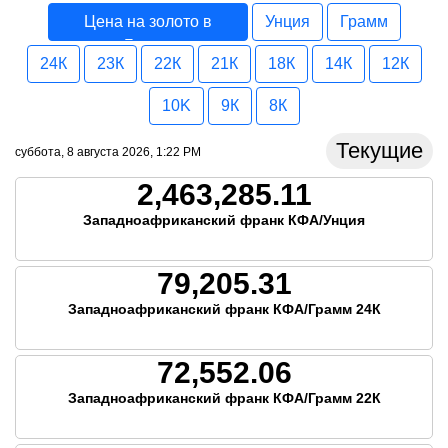
Цена на золото в
Унция
Грамм
Бенин
24К
23К
22К
21К
18К
14К
12К
10K
9К
8К
Текущие
суббота, 8 августа 2026, 1:22 PM
2,463,285.11
Западноафриканский франк КФА/Унция
79,205.31
Западноафриканский франк КФА/Грамм 24К
72,552.06
Западноафриканский франк КФА/Грамм 22К