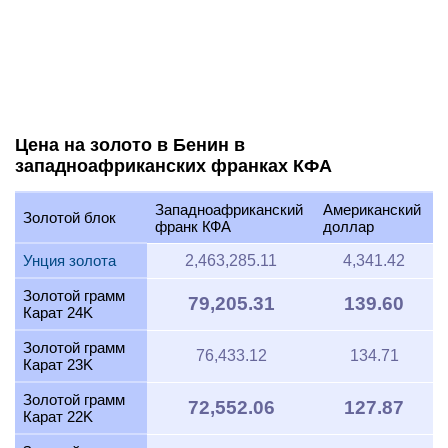
Цена на золото в Бенин в
западноафриканских франках КФА
Западноафриканский
Американский
Золотой блок
франк КФА
доллар
Унция золота
2,463,285.11
4,341.42
Золотой грамм
79,205.31
139.60
Карат 24K
Золотой грамм
76,433.12
134.71
Карат 23K
Золотой грамм
72,552.06
127.87
Карат 22K