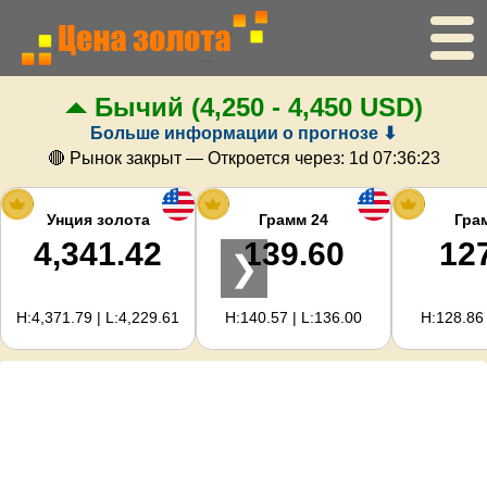
Бычий
(4,250 - 4,450 USD)
Главная
Больше информации о прогнозе ⬇
Цена золота
🔴 Рынок закрыт — Откроется через:
1d 07:36:23
Цена серебра
Унция золота
Грамм 24
Гра
4,341.42
139.60
12
❯
Калькулятор золота
H:4,371.79 | L:4,229.61
H:140.57 | L:136.00
H:128.86 
Для вебмастеров
Прогноз цен на золото