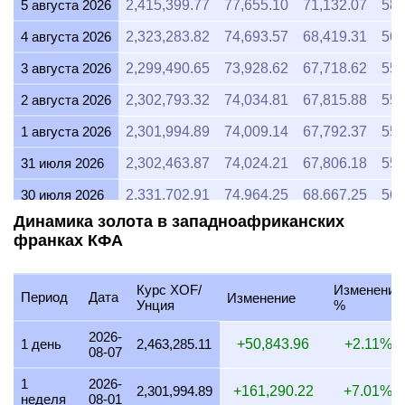
5 августа 2026
2,415,399.77
77,655.10
71,132.07
58,
4 августа 2026
2,323,283.82
74,693.57
68,419.31
56,
3 августа 2026
2,299,490.65
73,928.62
67,718.62
55,
2 августа 2026
2,302,793.32
74,034.81
67,815.88
55,
1 августа 2026
2,301,994.89
74,009.14
67,792.37
55,
31 июля 2026
2,302,463.87
74,024.21
67,806.18
55,
30 июля 2026
2,331,702.91
74,964.25
68,667.25
56,
Динамика золота в западноафриканских
29 июля 2026
2,330,366.98
74,921.30
68,627.91
56,
франках КФА
28 июля 2026
2,322,336.42
74,663.12
68,391.41
55,
27 июля 2026
2,354,269.10
75,689.75
69,331.81
56,
Курс XOF/
Изменение
Период
Дата
Изменение
Унция
%
26 июля 2026
2,334,883.40
75,066.50
68,760.92
56,
2026-
1 день
2,463,285.11
+50,843.96
+2.11%
08-07
25 июля 2026
2,334,370.40
75,050.01
68,745.81
56,
1
2026-
24 июля 2026
2,345,295.79
75,401.26
69,067.55
56,
2,301,994.89
+161,290.22
+7.01%
неделя
08-01