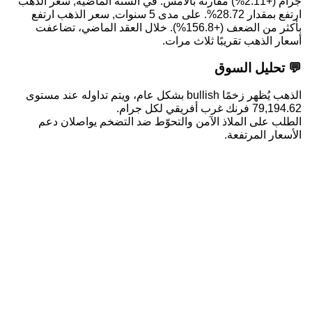
جرام (+2.11%) مقارنةً بالأمس. في السنة الماضية, سعر الذهب
ارتفع بمقدار 28.72%. على مدى 5 سنوات, سعر الذهب ارتفع
بأكثر من الضعف (+156.8%). خلال العقد الماضي، تضاعفت
أسعار الذهب تقريبًا ثلاث مرات.
💬 تحليل السوق
الذهب يُظهر زخمًا bullish بشكل عام، ويتم تداوله عند مستوى
79,194.62 فرنك غرب أفريقي لكل جرام.
الطلب على الملاذ الآمن والتحوّط ضد التضخم يواصلان دعم
الأسعار المرتفعة.