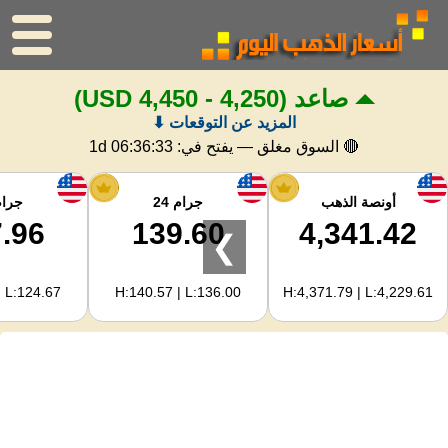
صاعد
(4,250 - 4,450 USD)
الرئيسية
المزيد عن التوقعات ⬇
سعر الذهب
🔴 السوق مغلق — يفتح في:
1d 06:36:32
اسعار الفضه
أونصة الذهب
جرام 24
جرام 
.96
139.60
4,341.42
❯
حاسبة الذهب
| L:124.67
H:140.57 | L:136.00
H:4,371.79 | L:4,229.61
لمشرفي المواقع
توقعات أسعار الذهب