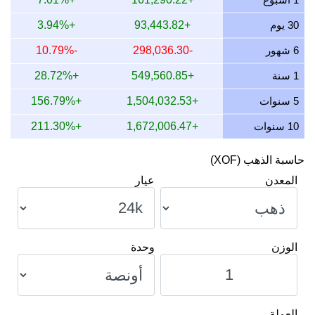
13 يوليو 2026
55,563.37
67,861.40
74,084.49
30 يوم
+93,443.82
+3.94%
12 يوليو 2026
56,971.17
69,580.79
75,961.56
6 شهور
-298,036.30
-10.79%
11 يوليو 2026
57,018.58
69,638.69
76,024.78
1 سنة
+549,560.85
+28.72%
10 يوليو 2026
56,773.83
69,339.77
75,698.44
5 سنوات
+1,504,032.53
+156.79%
10 سنوات
+1,672,006.47
+211.30%
حاسبة الذهب (XOF)
المعدن
عيار
الوزن
وحدة
العملة