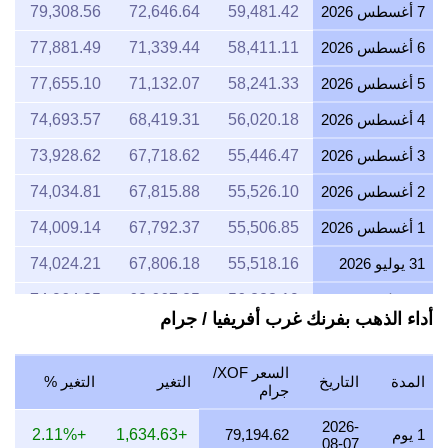
7 أغسطس 2026
59,481.42
72,646.64
79,308.56
6 أغسطس 2026
58,411.11
71,339.44
77,881.49
5 أغسطس 2026
58,241.33
71,132.07
77,655.10
4 أغسطس 2026
56,020.18
68,419.31
74,693.57
3 أغسطس 2026
55,446.47
67,718.62
73,928.62
2 أغسطس 2026
55,526.10
67,815.88
74,034.81
1 أغسطس 2026
55,506.85
67,792.37
74,009.14
31 يوليو 2026
55,518.16
67,806.18
74,024.21
30 يوليو 2026
56,223.19
68,667.25
74,964.25
أداء الذهب بفرنك غرب أفريفيا / جرام
29 يوليو 2026
56,190.97
68,627.91
74,921.30
28 يوليو 2026
55,997.34
68,391.41
74,663.12
السعر XOF/
المدة
التاريخ
التغير
التغير %
جرام
27 يوليو 2026
56,767.31
69,331.81
75,689.75
2026-
1 يوم
79,194.62
+1,634.63
+2.11%
26 يوليو 2026
56,299.88
68,760.92
75,066.50
08-07