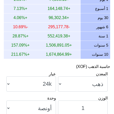
14 يوليو 2026
777,302.17
24,990.26
24,990,264.61
1
1 أسبوع
+164,148.74
+7.13%
13 يوليو 2026
767,344.82
24,670.14
24,670,136.10
1
30 يوم
+96,302.34
+4.06%
12 يوليو 2026
786,786.91
25,295.20
25,295,199.15
9
6 شهور
-295,177.78
-10.69%
11 يوليو 2026
787,441.68
25,316.25
25,316,250.09
3
1 سنة
+552,419.38
+28.87%
10 يوليو 2026
784,061.56
25,207.58
25,207,579.18
9
5 سنوات
+1,506,891.05
+157.09%
10 سنوات
+1,674,864.99
+211.67%
حاسبة الذهب (XOF)
المعدن
عيار
الوزن
وحدة