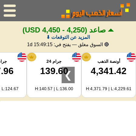
صاعد
(4,250 - 4,450 USD)
الرئيسية
المزيد عن التوقعات ⬇
سعر الذهب
🔴 السوق مغلق — يفتح في:
1d 15:49:15
اسعار الفضه
أونصة الذهب
جرام 24
جرام 
.96
139.60
4,341.42
❯
حاسبة الذهب
| L:124.67
H:140.57 | L:136.00
H:4,371.79 | L:4,229.61
لمشرفي المواقع
توقعات أسعار الذهب