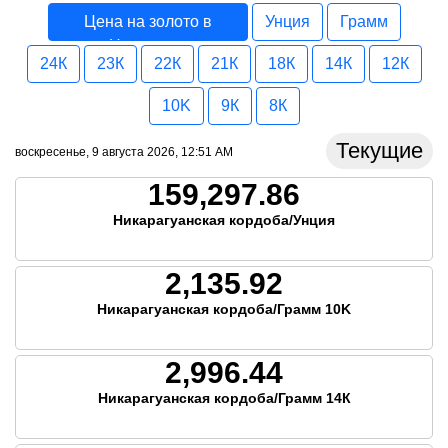
Цена на золото в
Унция
Грамм
Никарагуа
24К
23К
22К
21К
18К
14К
12К
10K
9К
8К
Текущие
воскресенье, 9 августа 2026, 12:51 AM
159,297.86
Никарагуанская кордоба/Унция
2,135.92
Никарагуанская кордоба/Грамм 10K
2,996.44
Никарагуанская кордоба/Грамм 14К