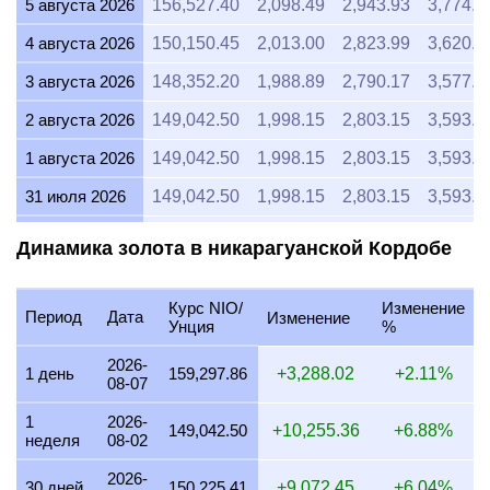
5 августа 2026
156,527.40
2,098.49
2,943.93
3,774.2
4 августа 2026
150,150.45
2,013.00
2,823.99
3,620.5
3 августа 2026
148,352.20
1,988.89
2,790.17
3,577.1
2 августа 2026
149,042.50
1,998.15
2,803.15
3,593.7
1 августа 2026
149,042.50
1,998.15
2,803.15
3,593.7
31 июля 2026
149,042.50
1,998.15
2,803.15
3,593.7
30 июля 2026
150,844.99
2,022.31
2,837.05
3,637.2
Динамика золота в никарагуанской Кордобе
29 июля 2026
148,421.05
1,989.81
2,791.47
3,578.8
Курс NIO/
Изменение
28 июля 2026
148,379.43
1,989.26
2,790.68
3,577.8
Период
Дата
Изменение
Унция
%
27 июля 2026
149,632.65
2,006.06
2,814.25
3,608.0
2026-
1 день
159,297.86
+3,288.02
+2.11%
08-07
26 июля 2026
149,035.67
1,998.05
2,803.03
3,593.6
1
2026-
25 июля 2026
149,035.67
1,998.05
2,803.03
3,593.6
149,042.50
+10,255.36
+6.88%
неделя
08-02
24 июля 2026
149,548.85
2,004.93
2,812.68
3,606.0
2026-
30 дней
150,225.41
+9,072.45
+6.04%