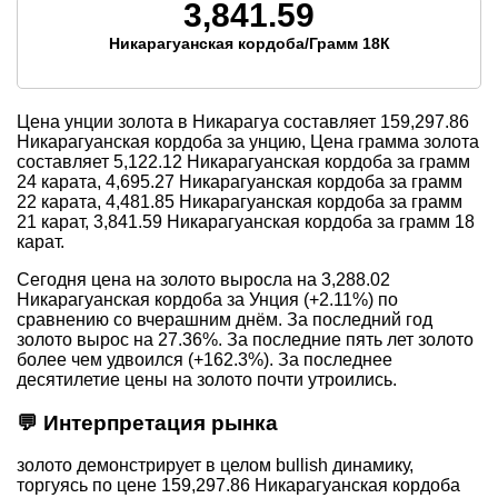
3,841.59
Никарагуанская кордоба/Грамм 18К
Цена унции золота в Никарагуа составляет
159,297.86
Никарагуанская кордоба за унцию, Цена грамма золота
составляет
5,122.12
Никарагуанская кордоба за грамм
24 карата,
4,695.27
Никарагуанская кордоба за грамм
22 карата,
4,481.85
Никарагуанская кордоба за грамм
21 карат,
3,841.59
Никарагуанская кордоба за грамм 18
карат.
Сегодня цена на золото выросла на 3,288.02
Никарагуанская кордоба за Унция (+2.11%) по
сравнению со вчерашним днём. За последний год
золото вырос на 27.36%. За последние пять лет золото
более чем удвоился (+162.3%). За последнее
десятилетие цены на золото почти утроились.
💬 Интерпретация рынка
золото демонстрирует в целом bullish динамику,
торгуясь по цене 159,297.86 Никарагуанская кордоба