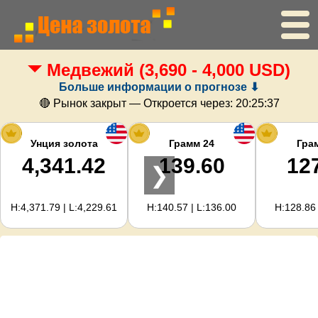
Медвежий
(3,690 - 4,000 USD)
Главная
Больше информации о прогнозе ⬇
Цена золота
🔴 Рынок закрыт — Откроется через:
20:25:37
Цена серебра
Унция золота
Грамм 24
Гра
4,341.42
139.60
12
❯
Калькулятор золота
H:4,371.79 | L:4,229.61
H:140.57 | L:136.00
H:128.86 
Для вебмастеров
Прогноз цен на золото