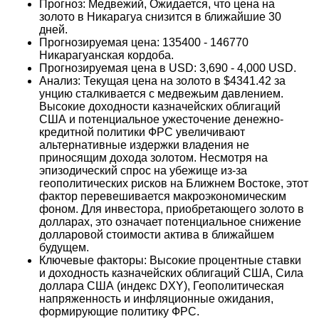
Прогноз: Медвежий, Ожидается, что цена на
золото в Никарагуа снизится в ближайшие 30
дней.
Прогнозируемая цена: 135400 - 146770
Никарагуанская кордоба.
Прогнозируемая цена в USD: 3,690 - 4,000 USD.
Анализ: Текущая цена на золото в $4341.42 за
унцию сталкивается с медвежьим давлением.
Высокие доходности казначейских облигаций
США и потенциальное ужесточение денежно-
кредитной политики ФРС увеличивают
альтернативные издержки владения не
приносящим дохода золотом. Несмотря на
эпизодический спрос на убежище из-за
геополитических рисков на Ближнем Востоке, этот
фактор перевешивается макроэкономическим
фоном. Для инвестора, приобретающего золото в
долларах, это означает потенциальное снижение
долларовой стоимости актива в ближайшем
будущем.
Ключевые факторы: Высокие процентные ставки
и доходность казначейских облигаций США, Сила
доллара США (индекс DXY), Геополитическая
напряженность и инфляционные ожидания,
формирующие политику ФРС.