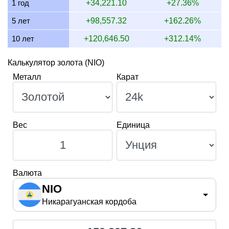
1 год
+34,221.10
+27.36%
10 июля 2026
150,225.41
2,014.00
2,825.40
3,622.3
5 лет
+98,557.32
+162.26%
10 лет
+120,646.50
+312.14%
Калькулятор золота (NIO)
Металл
Карат
Вес
Единица
Валюта
NIO
Никарагуанская кордоба