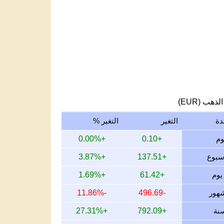
لذهب (EUR)
دة
التغير
التغير %
+0.00%
+0.10
+3.87%
+137.51
+1.69%
+61.42
-11.86%
-496.69
+27.31%
+792.09