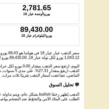
2,781.65
يورو/أونصة عيار 18
89,430.00
يورو/كيلوغرام عيار 18
سعر الذهب عيار عيار 18 في هولندا هو
89.43
يورو ل
1,043.12
يورو لكل تولة عيار 18,
89,430.00
يورو لك
الماضي، تضاعفت أسعار الذهب تقريبًا ثلاث مرات.
💬 تحليل السوق
الذهب يُظهر زخمًا bullish بشكل عام، ويتم تداوله عند مستوى 89.03 يورو لكل جرام عيار 18.
الطلب على الملاذ الآمن والتحوّط ضد التضخم يواصل