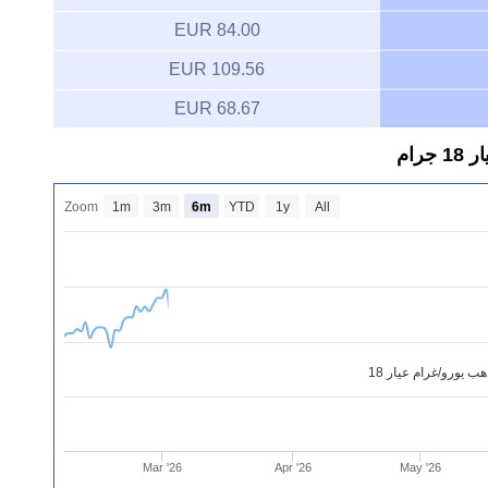
84.00 EUR
109.56 EUR
68.67 EUR
رام
Zoom
1m
3m
6m
YTD
1y
All
ب يورو/غرام عيار 18
Mar '26
Apr '26
May '26