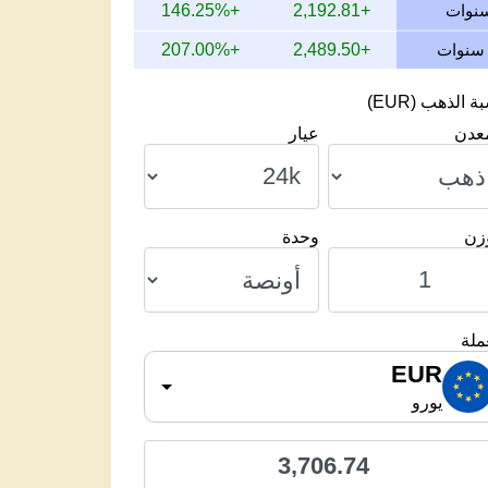
+146.25%
+2,192.81
+207.00%
+2,489.50
 الذهب (EUR)
معدن
عيار
وزن
وحدة
ملة
EUR
يورو
3,706.74