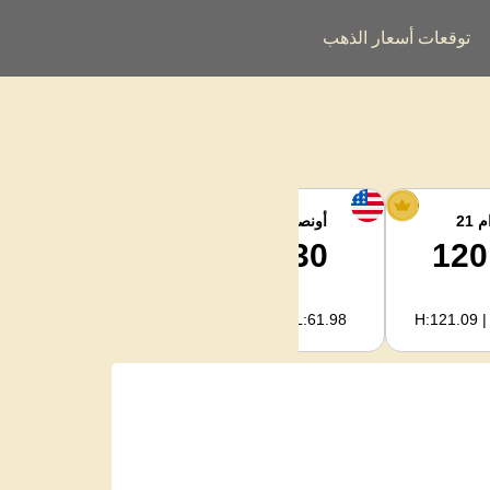
توقعات أسعار الذهب
 21
أونصة الفضة
فضة كجم
2,003.31
62.30
120
H:2,022.09 | L:1,993.02
H:62.89 | L:61.98
H:121.09 |