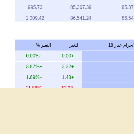
995.73
85,367.39
85.37
1,009.42
86,541.24
86.54
1,001.11
85,828.59
85.83
1,000.89
85,809.75
85.81
التغير
التغير %
1,005.58
86,211.40
86.21
+0.00%
+0.00
1,001.34
85,848.41
85.85
+3.87%
+3.32
1,022.80
87,687.96
87.69
+1.69%
+1.48
1,002.29
85,929.40
85.93
-11.86%
-11.98
985.63
84,501.29
84.50
+27.31%
+19.10
987.60
84,670.22
84.67
+146.25%
+52.87
987.60
84,670.22
84.67
+207.00%
+60.03
987.84
84,690.46
84.69