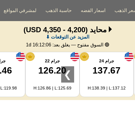
عر الذهب
اسعار الفضه
حاسبة الذهب
لمشرفي المواقع
محايد
(4,200 - 4,350 USD)
المزيد عن التوقعات ⬇
🟢 السوق مفتوح — يغلق بعد:
1d 16:12:06
جرام 24
جرام 22
جرام
.46
126.20
137.67
❯
 L:119.98
H:126.86 | L:125.69
H:138.39 | L:137.12