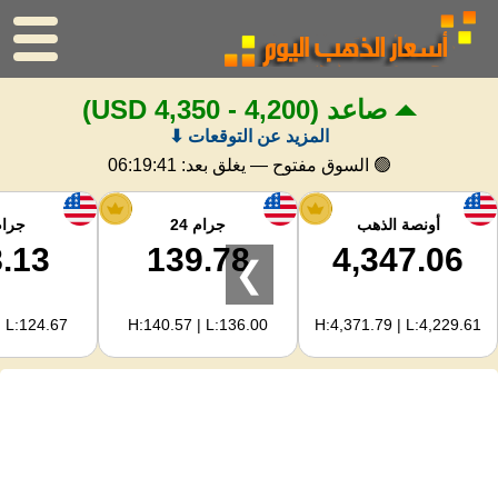
صاعد
(4,200 - 4,350 USD)
الرئيسية
المزيد عن التوقعات ⬇
سعر الذهب
🟢 السوق مفتوح — يغلق بعد:
06:19:40
اسعار الفضه
أونصة الذهب
جرام 24
جرام 
.13
139.78
4,347.06
❯
حاسبة الذهب
| L:124.67
H:140.57 | L:136.00
H:4,371.79 | L:4,229.61
لمشرفي المواقع
توقعات أسعار الذهب