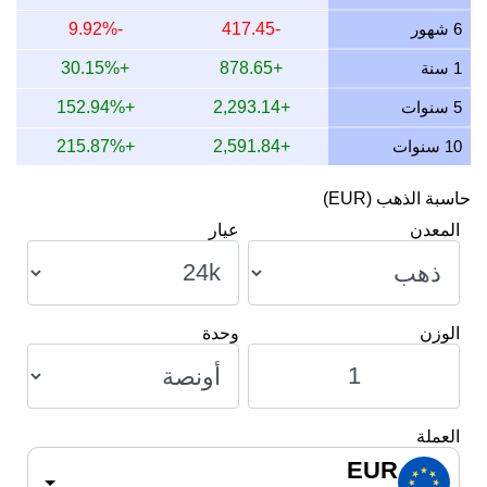
11 يوليو 2026
1,802.47
57.95
57,949.52
675.93
6 شهور
-417.45
-9.92%
10 يوليو 2026
1,794.74
57.70
57,700.75
673.03
1 سنة
+878.65
+30.15%
9 يوليو 2026
1,806.40
58.08
58,075.79
677.40
5 سنوات
+2,293.14
+152.94%
10 سنوات
+2,591.84
+215.87%
حاسبة الذهب (EUR)
المعدن
عيار
الوزن
وحدة
العملة
EUR