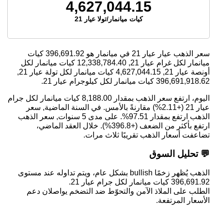
4,627,044.15
كيات ميانمار/تولا عيار 21
سعر الذهب عيار عيار 21 في ميانمار هو
396,691.92
كيات
ميانمار لكل غرام عيار 21,
12,338,784.40
كيات ميانمار لكل
أونصة عيار 21,
4,627,044.15
كيات ميانمار لكل تولة عيار 21,
396,691,918.62
كيات ميانمار لكل كيلوجرام عيار 21.
اليوم، ارتفع سعر الذهب بمقدار 8,188.00 كيات ميانمار لكل جرام
عيار 21 (+2.11%) مقارنةً بالأمس. في السنة الماضية, سعر
الذهب ارتفع بمقدار 97.51%. على مدى 5 سنوات, سعر الذهب
ارتفع بأكثر من الضعف (+396.8%). خلال العقد الماضي،
تضاعفت أسعار الذهب تقريبًا ثلاث مرات.
💬 تحليل السوق
الذهب يُظهر زخمًا bullish بشكل عام، ويتم تداوله عند مستوى
396,691.92 كيات ميانمار لكل جرام عيار 21.
الطلب على الملاذ الآمن والتحوّط ضد التضخم يواصلان دعم
الأسعار المرتفعة.