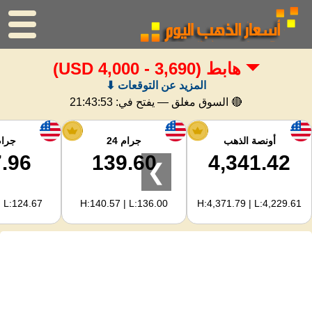
هابط
(3,690 - 4,000 USD)
الرئيسية
المزيد عن التوقعات ⬇
سعر الذهب
🔴 السوق مغلق — يفتح في:
21:43:52
اسعار الفضه
أونصة الذهب
جرام 24
جرام 
.96
139.60
4,341.42
❯
حاسبة الذهب
| L:124.67
H:140.57 | L:136.00
H:4,371.79 | L:4,229.61
لمشرفي المواقع
توقعات أسعار الذهب