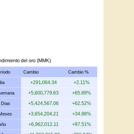
dimiento del oro (MMK)
ríodo
Cambio
Cambio %
día
+291,064.34
+2.11%
semana
+5,600,779.63
+65.89%
 Días
+5,424,567.06
+62.52%
Meses
+3,654,204.21
+34.98%
Año
+6,962,012.11
+97.51%