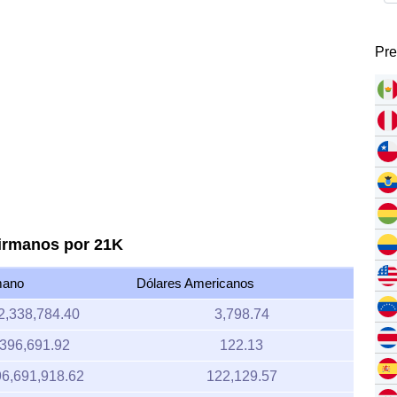
Pre
birmanos por 21K
mano
Dólares Americanos
2,338,784.40
3,798.74
396,691.92
122.13
6,691,918.62
122,129.57