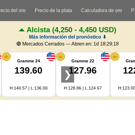
recio del oro
Precio de la plata
Calculadora de oro
P
Alcista
(4,250 - 4,450 USD)
Más información del pronóstico ⬇
🔴 Mercados Cerrados — Abren en:
1d 18:29:18
Gramme 24
Gramme 22
Gra
139.60
127.96
12
❯
H:140.57 | L:136.00
H:128.86 | L:124.67
H:123.00