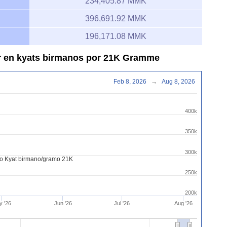
234,405.87 MMK
396,691.92 MMK
196,171.08 MMK
ar en kyats birmanos por 21K Gramme
Feb 8, 2026
→
Aug 8, 2026
400k
350k
300k
ro Kyat birmano/gramo 21K
250k
200k
y '26
Jun '26
Jul '26
Aug '26