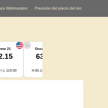
ara Webmasters
Previsión del precio del oro
mme 21
Once argent
Plata kilogramo
2.15
63.47
2,040.93
 | L:119.00
H:65.13 | L:61.15
H:2,094.18 | L:1,966.08