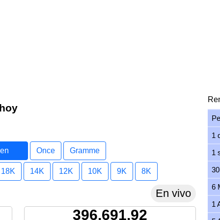
Ren
 hoy
Pe
1 
 en
Once
Gramme
1 
30
18K
14K
12K
10K
9K
8K
6 
En vivo
1 
396,691.92