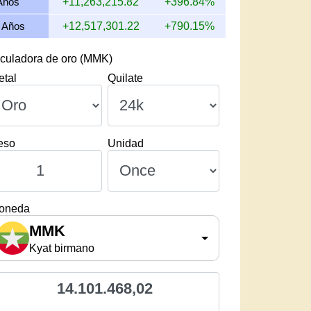
Años
+11,263,215.82
+396.84%
 Años
+12,517,301.22
+790.15%
culadora de oro (MMK)
etal
Quilate
eso
Unidad
oneda
MMK
Kyat birmano
14.101.468,02