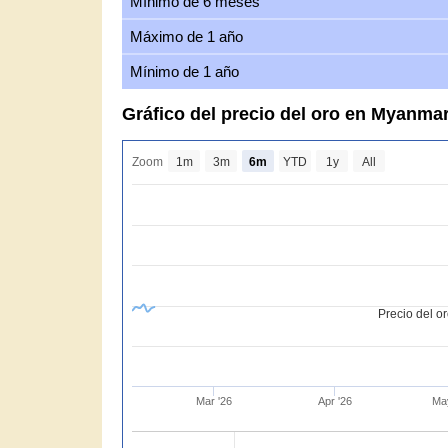
Mínimo de 6 meses
Máximo de 1 año
Mínimo de 1 año
Gráfico del precio del oro en Myanm
Zoom
1m
3m
6m
YTD
1y
All
Precio del o
Mar '26
Apr '26
Ma