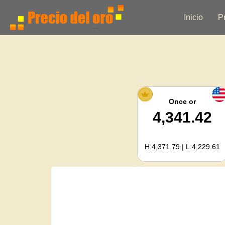
Inicio
P
Once or
4,341.42
H:4,371.79 | L:4,229.61