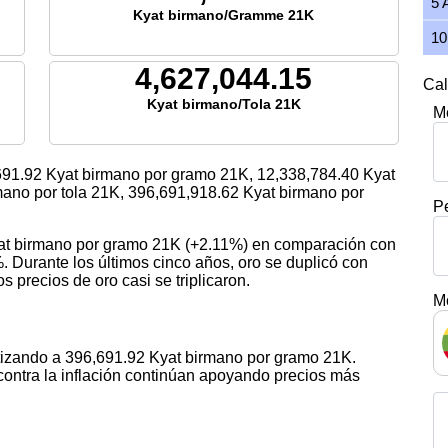
5 
Kyat birmano/Gramme 21K
10
4,627,044.15
Cal
Kyat birmano/Tola 21K
M
691.92
Kyat birmano por gramo 21K,
12,338,784.40
Kyat
ano por tola 21K,
396,691,918.62
Kyat birmano por
P
yat birmano por gramo 21K (+2.11%) en comparación con
. Durante los últimos cinco años, oro se duplicó con
s precios de oro casi se triplicaron.
M
otizando a 396,691.92 Kyat birmano por gramo 21K.
contra la inflación continúan apoyando precios más