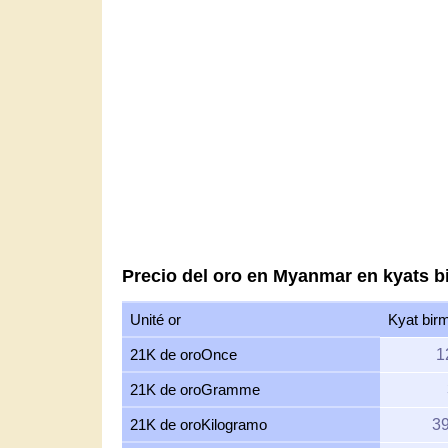
Precio del oro en Myanmar en kyats 
Unité or
Kyat bir
21K de oroOnce
1
21K de oroGramme
21K de oroKilogramo
39