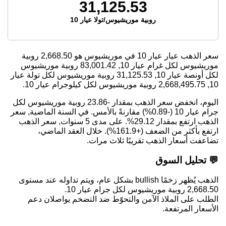
31,125.53
روبية موريشيوس/تولا عيار 10
سعر الذهب عيار عيار 10 في موريشيوس هو
2,668.50
روبية
موريشيوس لكل غرام عيار 10,
83,001.42
روبية موريشيوس
لكل أونصة عيار 10,
31,125.53
روبية موريشيوس لكل تولة عيار
10,
2,668,495.75
روبية موريشيوس لكل كيلوجرام عيار 10.
اليوم، انخفض سعر الذهب بمقدار -23.86 روبية موريشيوس لكل
جرام عيار 10 (-0.89%) مقارنةً بالأمس. في السنة الماضية, سعر
الذهب ارتفع بمقدار 29.12%. على مدى 5 سنوات, سعر الذهب
ارتفع بأكثر من الضعف (+161.9%). خلال العقد الماضي،
تضاعفت أسعار الذهب تقريبًا ثلاث مرات.
💬 تحليل السوق
الذهب يُظهر زخمًا bullish بشكل عام، ويتم تداوله عند مستوى
2,668.50 روبية موريشيوس لكل جرام عيار 10.
الطلب على الملاذ الآمن والتحوّط ضد التضخم يواصلان دعم
الأسعار المرتفعة.