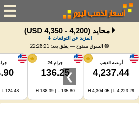
محايد
(4,200 - 4,350 USD)
الرئيسية
المزيد عن التوقعات ⬇
سعر الذهب
🟢 السوق مفتوح — يغلق بعد:
22:26:21
اسعار الفضه
أونصة الذهب
جرام 24
جرام 
.90
136.25
4,237.44
❯
حاسبة الذهب
| L:124.48
H:138.39 | L:135.80
H:4,304.05 | L:4,223.29
لمشرفي المواقع
توقعات أسعار الذهب