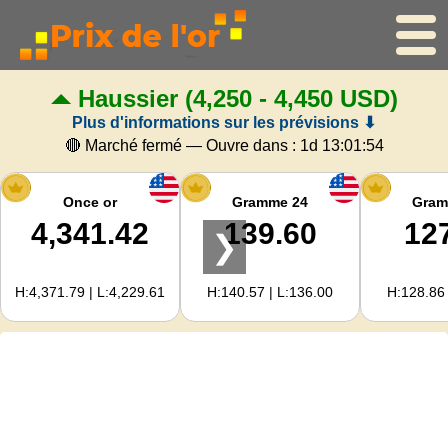
Haussier
(4,250 - 4,450 USD)
Accueil
Plus d'informations sur les prévisions ⬇
Cours de l'or
🔴 Marché fermé — Ouvre dans :
1d 13:01:53
Cours de l'argent
Once or
Gramme 24
Gram
4,341.42
139.60
12
❯
Calculateur d'or
H:4,371.79 | L:4,229.61
H:140.57 | L:136.00
H:128.86 
Pour les Webmasters
Prévisions du prix de l'or