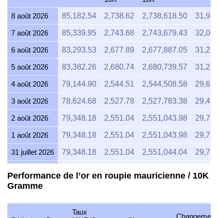
8 août 2026
85,182.54
2,738.62
2,738,618.50
31,94
7 août 2026
85,339.95
2,743.68
2,743,679.43
32,00
6 août 2026
83,293.53
2,677.89
2,677,887.05
31,23
5 août 2026
83,382.26
2,680.74
2,680,739.57
31,26
4 août 2026
79,144.90
2,544.51
2,544,508.58
29,67
3 août 2026
78,624.68
2,527.78
2,527,783.38
29,48
2 août 2026
79,348.18
2,551.04
2,551,043.98
29,75
1 août 2026
79,348.18
2,551.04
2,551,043.98
29,75
31 juillet 2026
79,348.18
2,551.04
2,551,044.04
29,75
30 juillet 2026
80,682.67
2,593.95
2,593,947.70
30,25
Performance de l’or en roupie mauricienne / 10K
Gramme
29 juillet 2026
80,074.13
2,574.38
2,574,383.16
30,02
28 juillet 2026
79,852.14
2,567.25
2,567,246.21
29,94
Taux
Changement