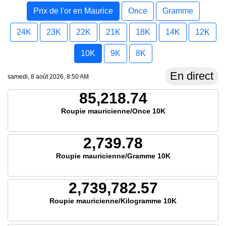
Prix de l'or en Maurice
Once
Gramme
24K
23K
22K
21K
18K
14K
12K
10K
9K
8K
En direct
samedi, 8 août 2026, 8:50 AM
85,218.74
Roupie mauricienne/Once 10K
2,739.78
Roupie mauricienne/Gramme 10K
2,739,782.57
Roupie mauricienne/Kilogramme 10K