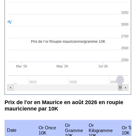
3250
3000
2750
Prix de l’or Roupie mauricienne/gramme 10K
2500
2250
Mar '26
May '26
Jul '26
2015
2020
2025
Prix de l'or en Maurice en août 2026 en roupie
mauricienne par 10K
Or
Or
Or Once
Or Tola
Date
Gramme
Kilogramme
10K
10K
10K
10K