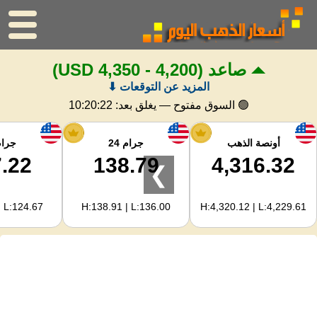
صاعد
(4,200 - 4,350 USD)
الرئيسية
المزيد عن التوقعات ⬇
سعر الذهب
🟢 السوق مفتوح — يغلق بعد:
10:20:22
اسعار الفضه
أونصة الذهب
جرام 24
جرام 
.22
138.79
4,316.32
❯
حاسبة الذهب
| L:124.67
H:138.91 | L:136.00
H:4,320.12 | L:4,229.61
لمشرفي المواقع
توقعات أسعار الذهب