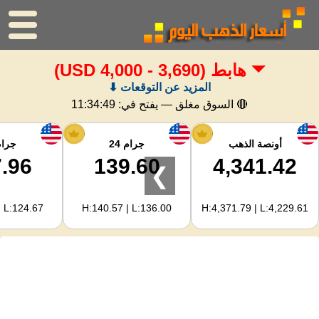
هابط
(3,690 - 4,000 USD)
الرئيسية
المزيد عن التوقعات ⬇
سعر الذهب
🔴 السوق مغلق — يفتح في:
11:34:48
اسعار الفضه
أونصة الذهب
جرام 24
جرام 
.96
139.60
4,341.42
❯
حاسبة الذهب
| L:124.67
H:140.57 | L:136.00
H:4,371.79 | L:4,229.61
لمشرفي المواقع
توقعات أسعار الذهب