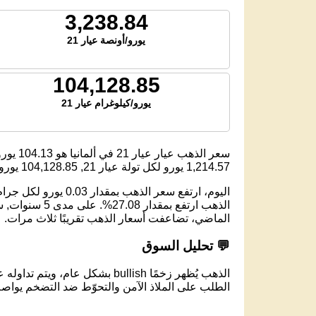
3,238.84
يورو/أونصة عيار 21
104,128.85
يورو/كيلوغرام عيار 21
سعر الذهب عيار عيار 21 في ألمانيا هو
104.13
يورو 
1,214.57
يورو لكل تولة عيار 21,
104,128.85
يورو 
الماضي، تضاعفت أسعار الذهب تقريبًا ثلاث مرات.
💬 تحليل السوق
الذهب يُظهر زخمًا bullish بشكل عام، ويتم تداوله عند مستوى 103.68 يورو لكل جرام عيار 21.
الطلب على الملاذ الآمن والتحوّط ضد التضخم يواصل