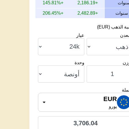
+145.81%
+2,186.19
+206.45%
+2,482.89
 الذهب (EUR)
معدن
عيار
وزن
وحدة
ملة
EUR
يورو
3,706.04