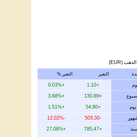
لذهب (EUR)
دة
التغير
التغير %
+0.03%
+1.10
+3.68%
+130.89
+1.51%
+54.80
-12.02%
-503.30
+27.08%
+785.47