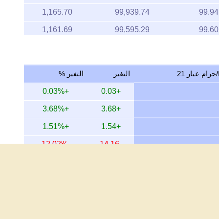
1,165.70
99,939.74
99.94
1,161.69
99,595.29
99.60
1,177.66
100,964.78
100.9
1,167.96
100,133.36
100.1
التغير
التغير %
1,167.71
100,111.37
100.1
+0.03%
+0.03
1,173.17
100,579.97
100.5
+3.68%
+3.68
1,168.23
100,156.48
100.1
+1.51%
+1.54
1,193.27
102,302.62
102.3
-12.02%
-14.16
1,169.33
100,250.97
100.2
+27.08%
+22.10
1,149.90
98,584.84
98.58
+145.81%
+61.50
1,152.20
98,781.92
98.78
+206.45%
+69.85
1,152.20
98,781.92
98.78