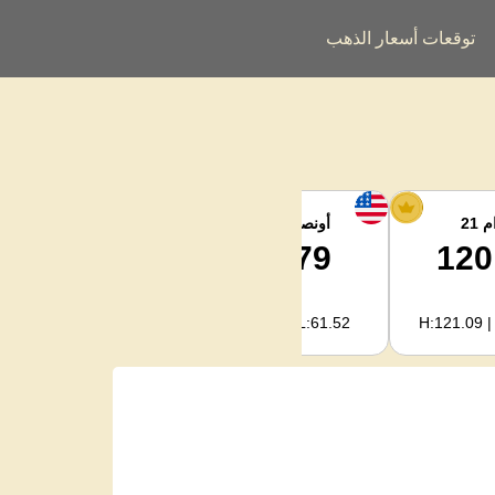
توقعات أسعار الذهب
 21
أونصة الفضة
فضة كجم
1,986.85
61.79
120
H:2,022.09 | L:1,978.04
H:62.89 | L:61.52
H:121.09 |