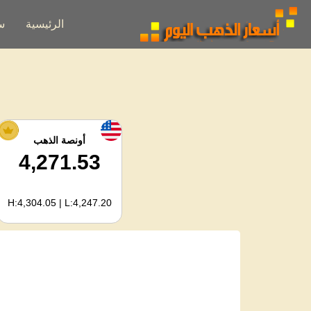
الرئيسية
س
أونصة الذهب
4,271.53
H:4,304.05 | L:4,247.20