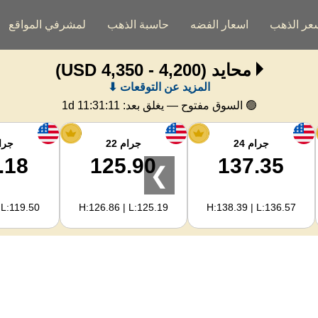
عر الذهب
اسعار الفضه
حاسبة الذهب
لمشرفي المواقع
محايد
(4,200 - 4,350 USD)
المزيد عن التوقعات ⬇
🟢 السوق مفتوح — يغلق بعد:
1d 11:31:11
جرام 24
جرام 22
جرام
.18
125.90
137.35
❯
 L:119.50
H:126.86 | L:125.19
H:138.39 | L:136.57