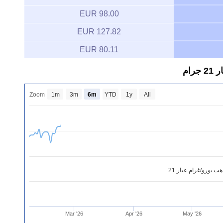
98.00 EUR
127.82 EUR
80.11 EUR
ام
Zoom
1m
3m
6m
YTD
1y
All
ب يورو/غرام عيار 21
Mar '26
Apr '26
May '26