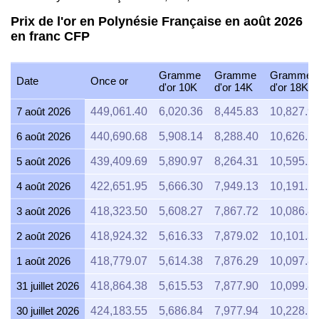
Prix de l'or en Polynésie Française en août 2026
en franc CFP
Gramme
Gramme
Gramme
Date
Once or
d'or 10K
d'or 14K
d'or 18K
7 août 2026
449,061.40
6,020.36
8,445.83
10,827.9
6 août 2026
440,690.68
5,908.14
8,288.40
10,626.1
5 août 2026
439,409.69
5,890.97
8,264.31
10,595.2
4 août 2026
422,651.95
5,666.30
7,949.13
10,191.2
3 août 2026
418,323.50
5,608.27
7,867.72
10,086.8
2 août 2026
418,924.32
5,616.33
7,879.02
10,101.3
1 août 2026
418,779.07
5,614.38
7,876.29
10,097.8
31 juillet 2026
418,864.38
5,615.53
7,877.90
10,099.8
30 juillet 2026
424,183.55
5,686.84
7,977.94
10,228.1