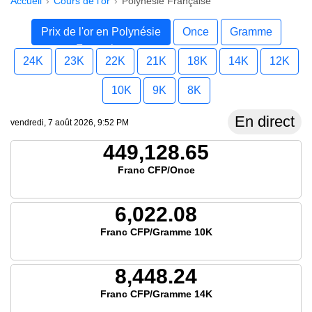
Accueil
Cours de l'or
Polynésie Française
Prix de l'or en Polynésie
Once
Gramme
Française
24K
23K
22K
21K
18K
14K
12K
10K
9K
8K
En direct
vendredi, 7 août 2026, 9:52 PM
449,128.65
Franc CFP/Once
6,022.08
Franc CFP/Gramme 10K
8,448.24
Franc CFP/Gramme 14K