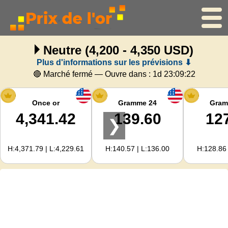
Neutre
(4,200 - 4,350 USD)
Accueil
Plus d'informations sur les prévisions ⬇
Cours de l'or
🔴 Marché fermé — Ouvre dans :
1d 23:09:22
Cours de l'argent
Once or
Gramme 24
Gram
4,341.42
139.60
12
❯
Calculateur d'or
H:4,371.79 | L:4,229.61
H:140.57 | L:136.00
H:128.86 
Pour les Webmasters
Prévisions du prix de l'or