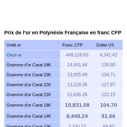
Prix de l’or en Polynésie Française en franc CFP
Unité or
Franc CFP
Dollar US
Once or
449,128.65
4,341.42
Gramme d'or Carat 24K
14,441.44
139.60
Gramme d'or Carat 23K
13,935.99
134.71
Gramme d'or Carat 22K
13,228.36
127.87
Gramme d'or Carat 21K
12,636.26
122.15
10,831.08
104.70
Gramme d'or Carat 18K
8,448.24
81.66
Gramme d'or Carat 14K
Gramme d'or Carat 12K
7,220.72
69.80