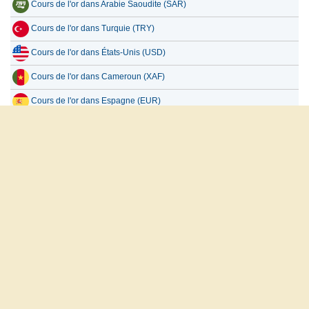
Cours de l'or dans Arabie Saoudite (SAR)
Cours de l'or dans Turquie (TRY)
Cours de l'or dans États-Unis (USD)
Cours de l'or dans Cameroun (XAF)
Cours de l'or dans Espagne (EUR)
Cours de l'or dans Bénin (XOF)
Tous les pays
العربية
English
Français
Español
русский
À propos de nous
Clause de non-responsabilité
Politique de confidentialité
Contactez-nous