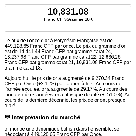
10,831.08
Franc CFP/Gramme 18K
Le prix de l'once d'or à Polynésie Française est
de
449,128.65
Franc CFP par once, Le prix du gramme d'or
est
de 14,441.44
Franc CFP par gramme carat 24,
13,237.98
Franc CFP par gramme carat 22,
12,636.26
Franc CFP par gramme carat 21,
10,831.08
Franc CFP par
gramme carat 18.
Aujourd’hui, le prix de or a augmenté de 9,270.34 Franc
CFP par Once (+2.11%) par rapport à hier. Au cours de
l’année écoulée, or a augmenté de 29.17%. Au cours des
cinq dernières années, or a plus que doublé (+151.0%). Au
cours de la dernière décennie, les prix de or ont presque
triplé.
💬 Interprétation du marché
or montre une dynamique bullish dans l’ensemble, se
négociant à 449,128.65 Franc CFP par Once.