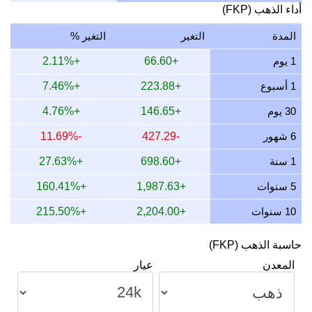
17 يوليو 2026
1,746.33
56.14
56,144.46
654.87
أداء الذهب (FKP)
16 يوليو 2026
1,730.32
55.63
55,629.73
648.87
المدة
التغير
التغير %
15 يوليو 2026
1,755.34
56.43
56,434.11
658.25
1 يوم
+66.60
+2.11%
14 يوليو 2026
1,777.68
57.15
57,152.47
666.63
1 أسبوع
+223.88
+7.46%
13 يوليو 2026
1,751.71
56.32
56,317.48
656.89
30 يوم
+146.65
+4.76%
12 يوليو 2026
1,796.37
57.75
57,753.34
673.64
6 شهور
-427.29
-11.69%
11 يوليو 2026
1,796.37
57.75
57,753.34
673.64
1 سنة
+698.60
+27.63%
10 يوليو 2026
1,789.19
57.52
57,522.42
670.95
5 سنوات
+1,987.63
+160.41%
10 سنوات
+2,204.00
+215.50%
حاسبة الذهب (FKP)
المعدن
عيار