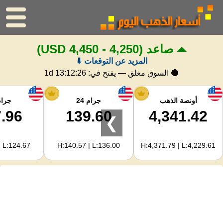
صاعد
(4,250 - 4,450 USD)
الرئيسية
المزيد عن التوقعات ⬇
سعر الذهب
🔴 السوق مغلق — يفتح في:
1d 13:12:25
اسعار الفضه
أونصة الذهب
جرام 24
جرام 
.96
139.60
4,341.42
❯
حاسبة الذهب
| L:124.67
H:140.57 | L:136.00
H:4,371.79 | L:4,229.61
لمشرفي المواقع
توقعات أسعار الذهب