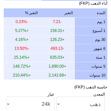
16 يوليو 2026
1,233.41
39.65
39,654.01
462.53
أداء الذهب (FKP)
15 يوليو 2026
1,251.24
40.23
40,227.39
469.22
المدة
التغير
التغير %
14 يوليو 2026
1,267.17
40.74
40,739.45
475.19
1 يوم
-7.21
-0.23%
13 يوليو 2026
1,248.65
40.14
40,144.25
468.25
1 أسبوع
+158.31
+5.27%
12 يوليو 2026
1,280.49
41.17
41,167.76
480.18
30 يوم
+126.23
+4.16%
11 يوليو 2026
1,280.49
41.17
41,167.76
480.18
6 شهور
-493.13
-13.50%
10 يوليو 2026
1,275.37
41.00
41,003.16
478.26
1 سنة
+635.03
+25.14%
9 يوليو 2026
1,284.39
41.29
41,293.17
481.65
5 سنوات
+1,890.00
+148.72%
10 سنوات
+2,142.68
+210.44%
حاسبة الذهب (FKP)
المعدن
عيار