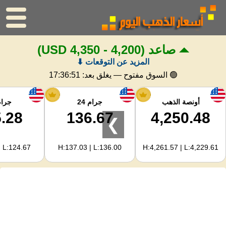
صاعد
(4,200 - 4,350 USD)
الرئيسية
المزيد عن التوقعات ⬇
سعر الذهب
🟢 السوق مفتوح — يغلق بعد:
17:36:50
اسعار الفضه
أونصة الذهب
جرام 24
جرام 
.28
136.67
4,250.48
❯
حاسبة الذهب
| L:124.67
H:137.03 | L:136.00
H:4,261.57 | L:4,229.61
لمشرفي المواقع
توقعات أسعار الذهب