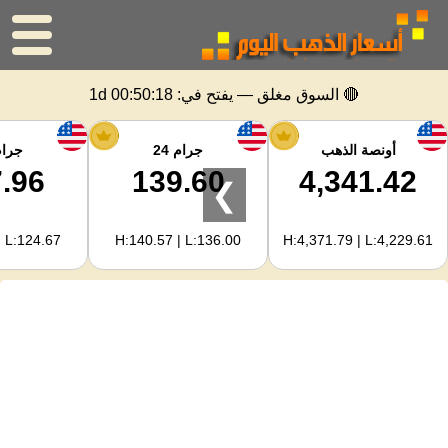
الرئيسية
🔴 السوق مغلق — يفتح في:
1d 00:50:18
سعر الذهب
أونصة الذهب
جرام 24
جرام 
.96
139.60
4,341.42
❯
اسعار الفضه
| L:124.67
H:140.57 | L:136.00
H:4,371.79 | L:4,229.61
حاسبة الذهب
لمشرفي المواقع
توقعات أسعار الذهب