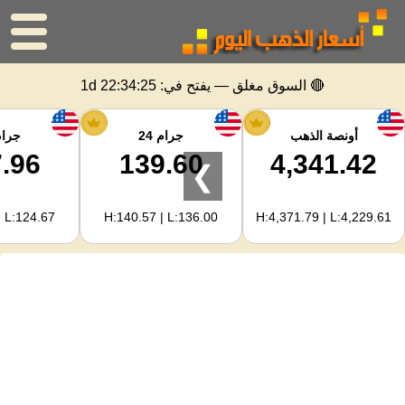
الرئيسية
🔴 السوق مغلق — يفتح في:
1d 22:34:25
سعر الذهب
أونصة الذهب
جرام 24
جرام 
.96
139.60
4,341.42
❯
اسعار الفضه
| L:124.67
H:140.57 | L:136.00
H:4,371.79 | L:4,229.61
حاسبة الذهب
لمشرفي المواقع
توقعات أسعار الذهب