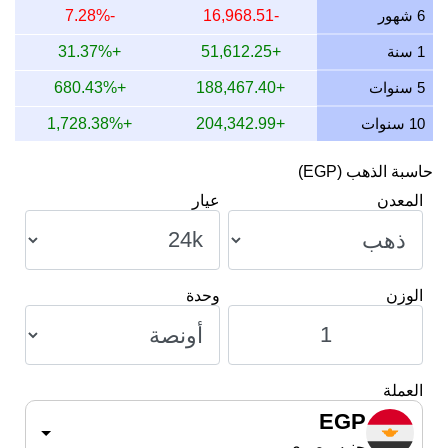
11 يوليو 2026
178,693.38
5,744.99
5,744,992.24
.02
6 شهور
-16,968.51
-7.28%
10 يوليو 2026
177,935.55
5,720.63
5,720,628.04
.83
1 سنة
+51,612.25
+31.37%
9 يوليو 2026
179,373.92
5,766.87
5,766,871.38
.22
5 سنوات
+188,467.40
+680.43%
10 سنوات
+204,342.99
+1,728.38%
حاسبة الذهب (EGP)
المعدن
عيار
الوزن
وحدة
العملة
EGP
جنيه مصري