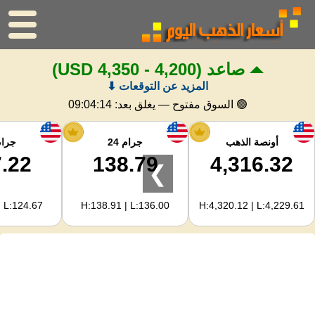
صاعد
(4,200 - 4,350 USD)
الرئيسية
المزيد عن التوقعات ⬇
سعر الذهب
🟢 السوق مفتوح — يغلق بعد:
09:04:13
اسعار الفضه
أونصة الذهب
جرام 24
جرام 
.22
138.79
4,316.32
❯
حاسبة الذهب
| L:124.67
H:138.91 | L:136.00
H:4,320.12 | L:4,229.61
لمشرفي المواقع
توقعات أسعار الذهب