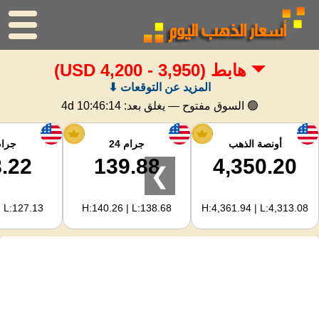
هابط
(3,950 - 4,200 USD)
الرئيسية
المزيد عن التوقعات ⬇
سعر الذهب
🟢 السوق مفتوح — يغلق بعد:
4d 10:46:13
اسعار الفضه
أونصة الذهب
جرام 24
جرام 
.22
139.88
4,350.20
❯
حاسبة الذهب
| L:127.13
H:140.26 | L:138.68
H:4,361.94 | L:4,313.08
لمشرفي المواقع
توقعات أسعار الذهب