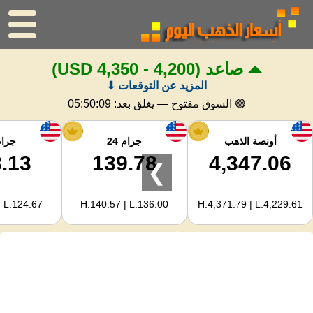
صاعد
(4,200 - 4,350 USD)
الرئيسية
المزيد عن التوقعات ⬇
سعر الذهب
🟢 السوق مفتوح — يغلق بعد:
05:50:08
اسعار الفضه
أونصة الذهب
جرام 24
جرام 
.13
139.78
4,347.06
❯
حاسبة الذهب
| L:124.67
H:140.57 | L:136.00
H:4,371.79 | L:4,229.61
لمشرفي المواقع
توقعات أسعار الذهب