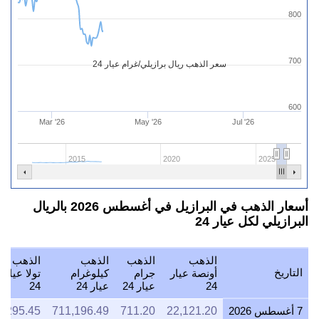
800
700
سعر الذهب ريال برازيلي/غرام عيار 24
600
Mar '26
May '26
Jul '26
2015
2020
2025
أسعار الذهب في البرازيل في أغسطس 2026 بالريال
البرازيلي لكل عيار 24
الذهب
الذهب
الذهب
الذهب
التاريخ
أونصة عيار
جرام
كيلوغرام
تولا عيار
24
عيار 24
عيار 24
24
7 أغسطس 2026
22,121.20
711.20
711,196.49
8,295.45