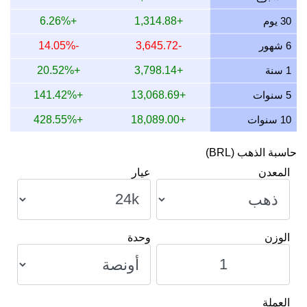
12 يوليو 2026
21,086.83
677.94
677,941.63
7,907.56
30 يوم
+1,314.88
+6.26%
11 يوليو 2026
21,086.83
677.94
677,941.63
7,907.56
6 شهور
-3,645.72
-14.05%
10 يوليو 2026
20,996.31
675.03
675,031.41
7,873.62
1 سنة
+3,798.14
+20.52%
9 يوليو 2026
21,202.89
681.67
681,673.00
7,951.08
5 سنوات
+13,068.69
+141.42%
10 سنوات
+18,089.00
+428.55%
حاسبة الذهب (BRL)
المعدن
عيار
الوزن
وحدة
العملة