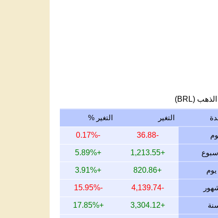
لذهب (BRL)
دة
التغير
التغير %
-0.17%
-36.88
+5.89%
+1,213.55
+3.91%
+820.86
-15.95%
-4,139.74
+17.85%
+3,304.12