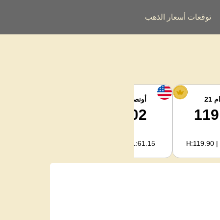
توقعات أسعار الذهب
 21
أونصة الفضة
فضة كجم
1,994.08
62.02
119
H:2,003.89 | L:1,966.08
H:62.32 | L:61.15
H:119.90 |