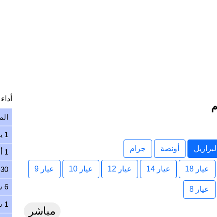
أداء ا
الم
1 يوم
برازيل
أونصة
جرام
1 أسبوع
عيار 18
عيار 14
عيار 12
عيار 10
عيار 9
30 يوم
6 شهور
عيار 8
1 سنة
مباشر