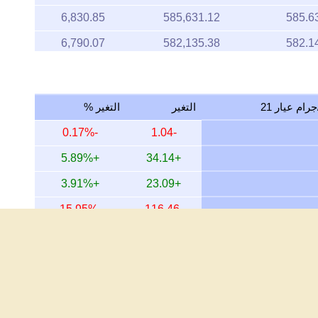
6,830.85
585,631.12
585.6
6,790.07
582,135.38
582.1
6,857.41
587,908.68
587.9
6,763.63
579,868.20
579.8
التغير
التغير %
6,763.63
579,868.20
579.8
-0.17%
-1.04
6,785.38
581,733.67
581.7
+5.89%
+34.14
6,779.97
581,269.07
581.2
+3.91%
+23.09
6,907.92
592,238.69
592.2
-15.95%
-116.46
6,780.98
581,356.30
581.3
+17.85%
+92.95
6,701.76
574,563.90
574.5
+136.07%
+353.74
6,756.48
579,255.20
579.2
+416.84%
+494.97
6,756.48
579,255.20
579.2