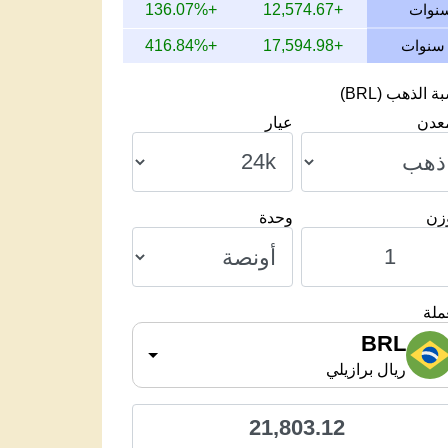
+136.07%
+12,574.67
+416.84%
+17,594.98
 الذهب (BRL)
معدن
عيار
وزن
وحدة
ملة
BRL
ريال برازيلي
21,803.12