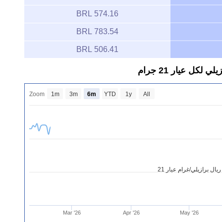
574.16 BRL
783.54 BRL
506.41 BRL
كل عيار 21 جرام
Zoom
1m
3m
6m
YTD
1y
All
ال برازيلي/غرام عيار 21
Mar '26
Apr '26
May '26