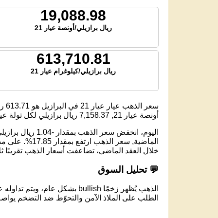
19,088.98
ريال برازيلي/أونصة عيار 21
613,710.81
ريال برازيلي/كيلوغرام عيار 21
سعر الذهب عيار عيار 21 في البرازيل هو
613.71
ري
أونصة عيار 21,
7,158.37
ريال برازيلي لكل تولة عيار 1
خلال العقد الماضي، تضاعفت أسعار الذهب تقريبًا ث
💬 تحليل السوق
الذهب يُظهر زخمًا bullish بشكل عام، ويتم تداوله عند مستوى 613.71 ريال برازيلي لكل جرام عيار 21.
الطلب على الملاذ الآمن والتحوّط ضد التضخم يواصل