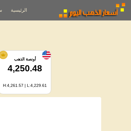
الرئيسية
س
أونصة الذهب
4,250.48
H:4,261.57 | L:4,229.61