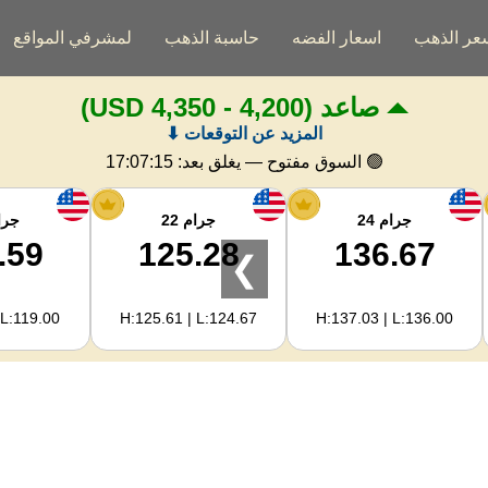
عر الذهب
اسعار الفضه
حاسبة الذهب
لمشرفي المواقع
صاعد
(4,200 - 4,350 USD)
المزيد عن التوقعات ⬇
🟢 السوق مفتوح — يغلق بعد:
17:07:14
جرام 24
جرام 22
جرام
.59
125.28
136.67
❯
 L:119.00
H:125.61 | L:124.67
H:137.03 | L:136.00