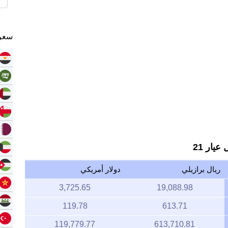
سعر 
يار 21
ريال برازيلي
دولار أمريكي
3,725.65
19,088.98
119.78
613.71
119,779.77
613,710.81