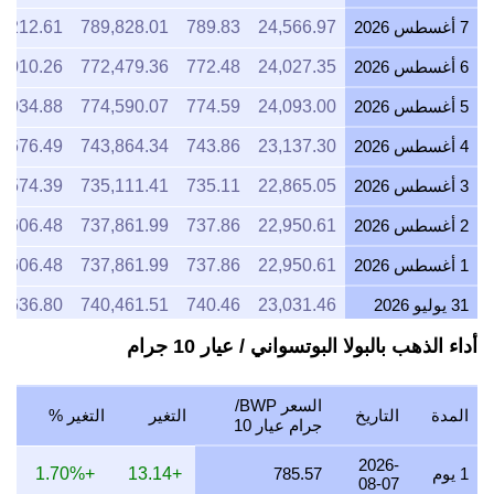
7 أغسطس 2026
24,566.97
789.83
789,828.01
9,212.61
6 أغسطس 2026
24,027.35
772.48
772,479.36
9,010.26
5 أغسطس 2026
24,093.00
774.59
774,590.07
9,034.88
4 أغسطس 2026
23,137.30
743.86
743,864.34
8,676.49
3 أغسطس 2026
22,865.05
735.11
735,111.41
8,574.39
2 أغسطس 2026
22,950.61
737.86
737,861.99
8,606.48
1 أغسطس 2026
22,950.61
737.86
737,861.99
8,606.48
31 يوليو 2026
23,031.46
740.46
740,461.51
8,636.80
أداء الذهب بالبولا البوتسواني / عيار 10 جرام
30 يوليو 2026
23,359.32
751.00
751,002.02
8,759.74
29 يوليو 2026
23,220.74
746.55
746,546.88
8,707.78
السعر BWP/
المدة
التاريخ
التغير
التغير %
28 يوليو 2026
23,160.29
744.60
744,603.19
8,685.11
جرام عيار 10
27 يوليو 2026
23,371.70
751.40
751,400.14
8,764.39
2026-
1 يوم
785.57
+13.14
+1.70%
08-07