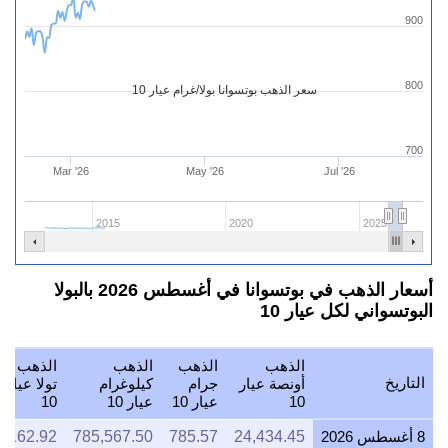
900
800
سعر الذهب بوتسوانا بولا/غرام عيار 10
700
Mar '26
May '26
Jul '26
2015
2020
2025
أسعار الذهب في بوتسوانا في أغسطس 2026 بالبولا
البوتسواني لكل عيار 10
الذهب
الذهب
الذهب
الذهب
التاريخ
أونصة عيار
جرام
كيلوغرام
تولا عيار
10
عيار 10
عيار 10
10
8 أغسطس 2026
24,434.45
785.57
785,567.50
9,162.92