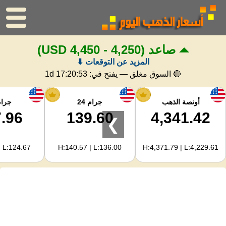
صاعد
(4,250 - 4,450 USD)
الرئيسية
المزيد عن التوقعات ⬇
سعر الذهب
🔴 السوق مغلق — يفتح في:
1d 17:20:52
اسعار الفضه
أونصة الذهب
جرام 24
جرام 
.96
139.60
4,341.42
❯
حاسبة الذهب
| L:124.67
H:140.57 | L:136.00
H:4,371.79 | L:4,229.61
لمشرفي المواقع
توقعات أسعار الذهب