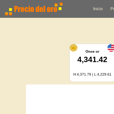
Inicio
P
Once or
4,341.42
H:4,371.79 | L:4,229.61