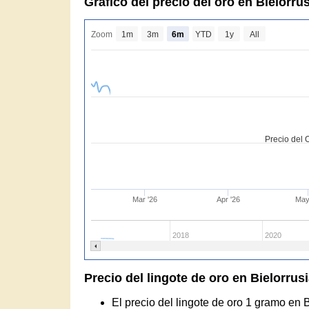
Gráfico del precio del oro en Bielorru
Zoom
1m
3m
6m
YTD
1y
All
Precio del 
Mar '26
Apr '26
May
2018
2020
Precio del lingote de oro en Bielorrus
El precio del lingote de oro 1 gramo en 