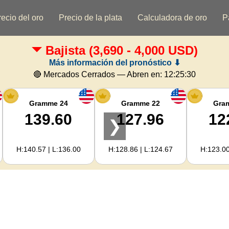
recio del oro
Precio de la plata
Calculadora de oro
P
Bajista
(3,690 - 4,000 USD)
Más información del pronóstico ⬇
🔴 Mercados Cerrados — Abren en:
12:25:29
Gramme 24
Gramme 22
Gra
139.60
127.96
12
❯
H:140.57 | L:136.00
H:128.86 | L:124.67
H:123.00