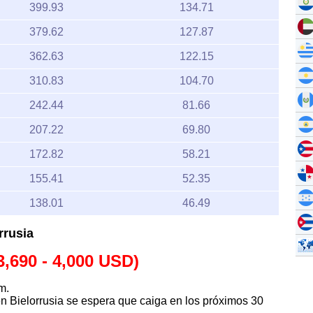
399.93
134.71
379.62
127.87
362.63
122.15
310.83
104.70
242.44
81.66
207.22
69.80
172.82
58.21
155.41
52.35
138.01
46.49
rrusia
(3,690 - 4,000 USD)
m.
o en Bielorrusia se espera que caiga en los próximos 30