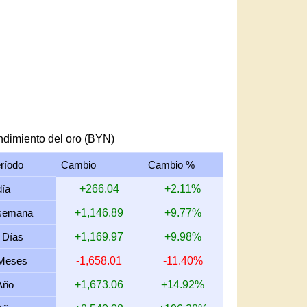
dimiento del oro (BYN)
ríodo
Cambio
Cambio %
día
+266.04
+2.11%
semana
+1,146.89
+9.77%
 Días
+1,169.97
+9.98%
Meses
-1,658.01
-11.40%
Año
+1,673.06
+14.92%