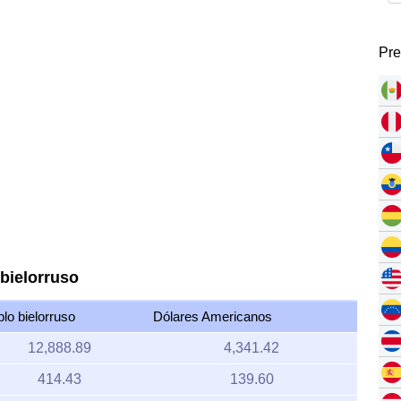
Pre
 bielorruso
lo bielorruso
Dólares Americanos
12,888.89
4,341.42
414.43
139.60