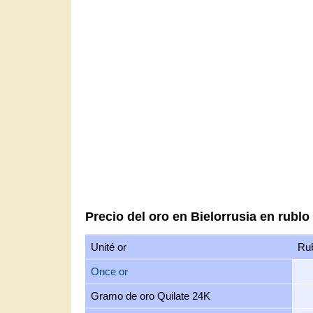
Precio del oro en Bielorrusia en rublo
Unité or
Rub
Once or
Gramo de oro Quilate 24K