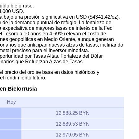
ublo bielorruso.
 4,000 USD.
tra bajo una presión significativa en USD ($4341.42/oz),
 de la demanda puntual de refugio. La fortaleza del
a expectativa de mayores tasas de interés de la Fed
l Tesoro a 10 años en 4.69%) elevan el costo de
ones geopolíticas en Medio Oriente, aunque generan
ionarios que anticipan nuevas alzas de tasas, inclinando
metal precioso para el inversor minorista.
ortunidad por Tasas Altas, Fortaleza del Dólar
narios que Refuerzan Alzas de Tasas.
l precio del oro se basa en datos históricos y
l rendimiento futuro.
 en Bielorrusia
Hoy
12,888.25 BYN
12,889.53 BYN
12,979.05 BYN