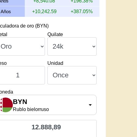
Años
+8,540.08
+196.38%
 Años
+10,242.59
+387.05%
culadora de oro (BYN)
etal
Quilate
eso
Unidad
oneda
BYN
Rublo bielorruso
12.888,89