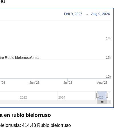
sia
Feb 9, 2026
→
Aug 9, 2026
14k
Oro Rublo bielorruso/onza
12k
10k
 '26
Jun '26
Jul '26
Aug '26
2022
2024
2026
ia en rublo bielorruso
Bielorrusia:
414.43
Rublo bielorruso