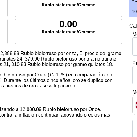
5 
Rublo bielorruso/Gramme
10
0.00
Cal
Rublo bielorruso/Gramme
M
2,888.89
Rublo bielorruso por onza, El precio del gramo
uilates 24,
379.90
Rublo bielorruso por gramo quilate
P
es 21,
310.83
Rublo bielorruso por gramo quilates 18.
lo bielorruso por Once (+2.11%) en comparación con
. Durante los últimos cinco años, oro se duplicó con
s precios de oro casi se triplicaron.
M
tizando a 12,888.89 Rublo bielorruso por Once.
contra la inflación continúan apoyando precios más