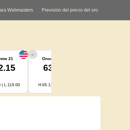
ara Webmasters
Previsión del precio del oro
mme 21
Once argent
Plata kilogramo
2.15
63.47
2,040.93
 | L:119.00
H:65.13 | L:61.15
H:2,094.18 | L:1,966.08