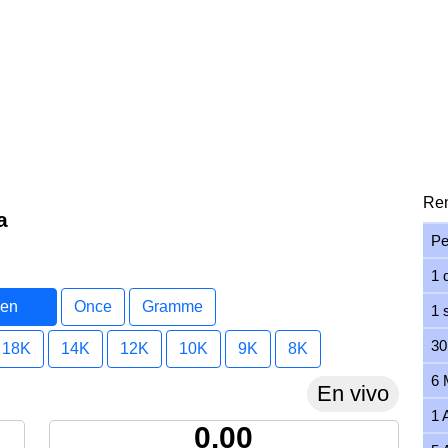
Ren
a
Pe
1 
 en
Once
Gramme
1 
30
18K
14K
12K
10K
9K
8K
6 
En vivo
1 
0.00