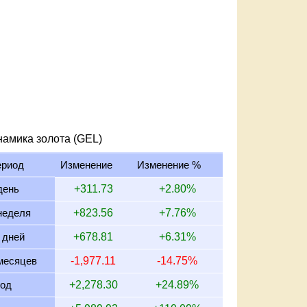
намика золота (GEL)
ериод
Изменение
Изменение %
день
+311.73
+2.80%
неделя
+823.56
+7.76%
 дней
+678.81
+6.31%
месяцев
-1,977.11
-14.75%
год
+2,278.30
+24.89%