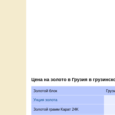
Цена на золото в Грузия в грузинск
Золотой блок
Груз
Унция золота
Золотой грамм Карат 24K