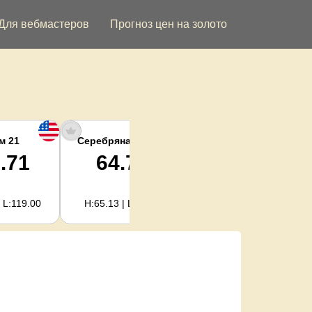
Для вебмастеров
Прогноз цен на золото
м 21
Серебряная унция
Серебро кг
.71
64.78
2,082.89
 L:119.00
H:65.13 | L:61.15
H:2,094.18 | L:1,966.08