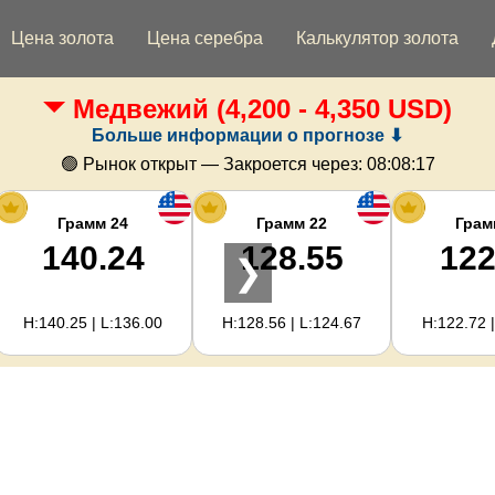
Цена золота
Цена серебра
Калькулятор золота
Медвежий
(4,200 - 4,350 USD)
Больше информации о прогнозе ⬇
🟢 Рынок открыт — Закроется через:
08:08:16
Грамм 24
Грамм 22
Грам
140.24
128.55
122
❯
H:140.25 | L:136.00
H:128.56 | L:124.67
H:122.72 |