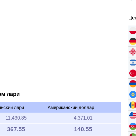
Цен
ом лари
инский лари
Американский доллар
11,430.85
4,371.01
367.55
140.55