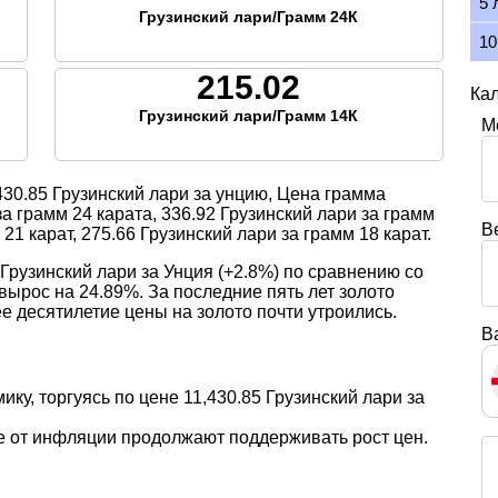
5 
Грузинский лари/Грамм 24К
10
215.02
Кал
Грузинский лари/Грамм 14К
М
430.85
Грузинский лари за унцию, Цена грамма
за грамм 24 карата,
336.92
Грузинский лари за грамм
В
 21 карат,
275.66
Грузинский лари за грамм 18 карат.
Грузинский лари за Унция (+2.8%) по сравнению со
вырос на 24.89%. За последние пять лет золото
е десятилетие цены на золото почти утроились.
В
ику, торгуясь по цене 11,430.85 Грузинский лари за
е от инфляции продолжают поддерживать рост цен.