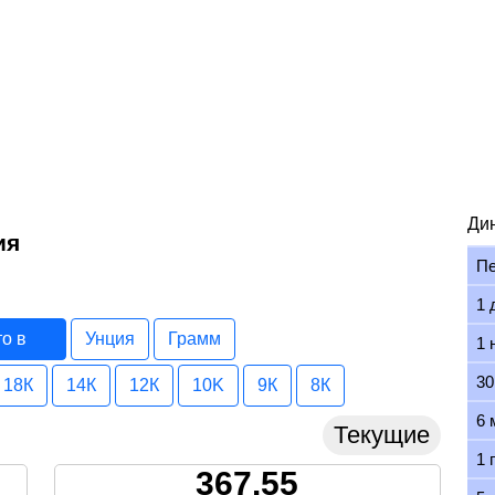
Ди
ия
П
1 
то в
Унция
Грамм
1 
30
18К
14К
12К
10K
9К
8К
6 
Текущие
1 
367.55