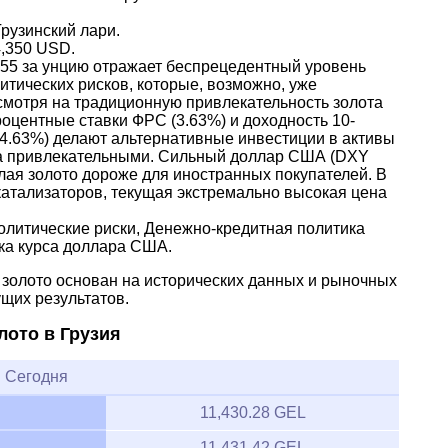
Грузинский лари.
4,350 USD.
.55 за унцию отражает беспрецедентный уровень
тических рисков, которые, возможно, уже
смотря на традиционную привлекательность золота
оцентные ставки ФРС (3.63%) и доходность 10-
(4.63%) делают альтернативные инвестиции в активы
а привлекательными. Сильный доллар США (DXY
елая золото дороже для иностранных покупателей. В
катализаторов, текущая экстремально высокая цена
литические риски, Денежно-кредитная политика
ка курса доллара США.
а золото основан на исторических данных и рыночных
ущих результатов.
лото в Грузия
Сегодня
11,430.28 GEL
11,431.42 GEL