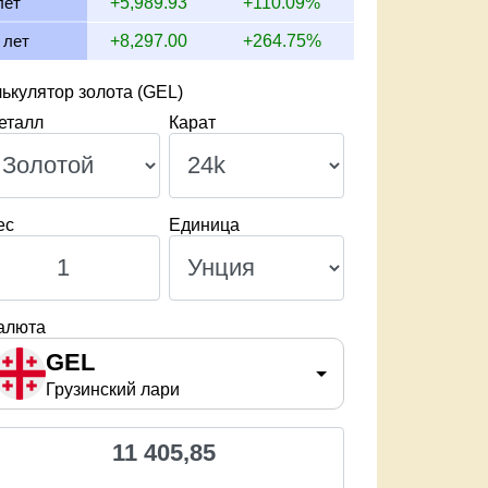
лет
+5,989.93
+110.09%
 лет
+8,297.00
+264.75%
ькулятор золота (GEL)
еталл
Карат
ес
Единица
алюта
GEL
Грузинский лари
11 405,85