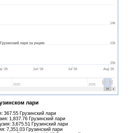
14k
Грузинский лари за унцию
12k
10k
y '26
Jun '26
Jul '26
Aug '26
2020
2025
рузинском лари
я:
367.55
Грузинский лари
зия:
1,837.76
Грузинский лари
рузия:
3,675.51
Грузинский лари
ия:
7,351.03
Грузинский лари