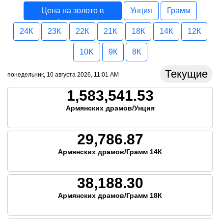
Цена на золото в
Унция
Грамм
Армения
24К
23К
22К
21К
18К
14К
12К
10K
9К
8К
Текущие
понедельник, 10 августа 2026, 11:01 AM
1,583,541.53
Армянских драмов/Унция
29,786.87
Армянских драмов/Грамм 14К
38,188.30
Армянских драмов/Грамм 18К