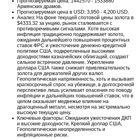
Прогнозируемая цена: 1442570 - 1533880
Армянских драмов.
Прогнозируемая цена в USD: 3,950 - 4,200 USD.
Анализ: На фоне текущей спотовой цены золота в
$4333.32 за унцию, рынок сталкивается с
противоречивыми сигналами. Хотя высокая
инфляция традиционно поддерживает золото,
ожидания дальнейшего повышения процентных
ставок ФРС и ужесточение денежно-кредитной
политики США, подкрепленные высокими
доходностями казначейских облигаций, создают
сильное встречное давление. Укрепление
доллара США также снижает привлекательность
золота для держателей других валют.
Геополитическая напряженность, хоть и вызывает
краткосрочный спрос на убежище, в долгосрочной
перспективе лишь усиливает опасения по поводу
инфляции и дальнейших повышений ставок, что в
целом оказывает медвежье влияние на
драгоценный металл, несмотря на экстремально
высокую текущую цену.
Ключевые факторы: Ожидания ужесточения ДКП
и высокие доходности, Крепкий доллар США,
Геополитическая неопределенность и
инфляционные риски.