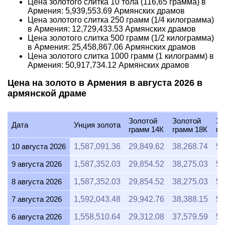
Цена золотого слитка 10 тола (116,65 грамма) в
Армения:
5,939,553.69
Армянских драмов
Цена золотого слитка 250 грамм (1/4 килограмма)
в Армения:
12,729,433.53
Армянских драмов
Цена золотого слитка 500 грамм (1/2 килограмма)
в Армения:
25,458,867.06
Армянских драмов
Цена золотого слитка 1000 грамм (1 килограмм) в
Армения:
50,917,734.12
Армянских драмов
Цена на золото в Армения в августа 2026 в
армянской драме
Золотой
Золотой
Зо
Дата
Унция золота
грамм 14К
грамм 18К
гр
10 августа 2026
1,587,091.36
29,849.62
38,268.74
51
9 августа 2026
1,587,352.03
29,854.52
38,275.03
51
8 августа 2026
1,587,352.03
29,854.52
38,275.03
51
7 августа 2026
1,592,043.48
29,942.76
38,388.15
51
6 августа 2026
1,558,510.64
29,312.08
37,579.59
50