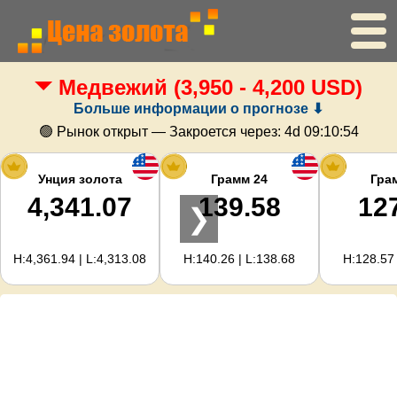
Медвежий
(3,950 - 4,200 USD)
Главная
Больше информации о прогнозе ⬇
Цена золота
🟢 Рынок открыт — Закроется через:
4d 09:10:54
Цена серебра
Унция золота
Грамм 24
Гра
4,341.07
139.58
12
❯
Калькулятор золота
H:4,361.94 | L:4,313.08
H:140.26 | L:138.68
H:128.57 
Для вебмастеров
Прогноз цен на золото