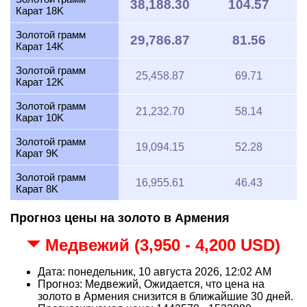
38,188.30
104.57
Карат 18K
Золотой грамм
29,786.87
81.56
Карат 14K
Золотой грамм
25,458.87
69.71
Карат 12K
Золотой грамм
21,232.70
58.14
Карат 10K
Золотой грамм
19,094.15
52.28
Карат 9K
Золотой грамм
16,955.61
46.43
Карат 8K
Прогноз цены на золото в Армения
Медвежий (3,950 - 4,200 USD)
Дата: понедельник, 10 августа 2026, 12:02 AM
Прогноз: Медвежий, Ожидается, что цена на
золото в Армения снизится в ближайшие 30 дней.