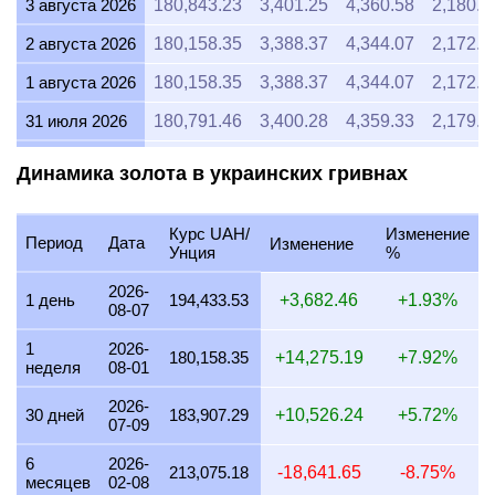
3 августа 2026
180,843.23
3,401.25
4,360.58
2,180.2
2 августа 2026
180,158.35
3,388.37
4,344.07
2,172.0
1 августа 2026
180,158.35
3,388.37
4,344.07
2,172.0
31 июля 2026
180,791.46
3,400.28
4,359.33
2,179.6
30 июля 2026
182,869.17
3,439.36
4,409.43
2,204.7
Динамика золота в украинских гривнах
29 июля 2026
181,475.81
3,413.15
4,375.84
2,187.9
Курс UAH/
Изменение
28 июля 2026
181,315.06
3,410.13
4,371.96
2,185.9
Период
Дата
Изменение
Унция
%
27 июля 2026
183,332.62
3,448.07
4,420.61
2,210.3
2026-
1 день
194,433.53
+3,682.46
+1.93%
08-07
26 июля 2026
181,494.79
3,413.51
4,376.29
2,188.1
1
2026-
25 июля 2026
181,494.79
3,413.51
4,376.29
2,188.1
180,158.35
+14,275.19
+7.92%
неделя
08-01
24 июля 2026
182,124.53
3,425.35
4,391.48
2,195.7
2026-
30 дней
183,907.29
+10,526.24
+5.72%
07-09
23 июля 2026
181,478.37
3,413.20
4,375.90
2,187.9
6
2026-
22 июля 2026
185,790.25
3,494.30
4,479.87
2,239.9
213,075.18
-18,641.65
-8.75%
месяцев
02-08