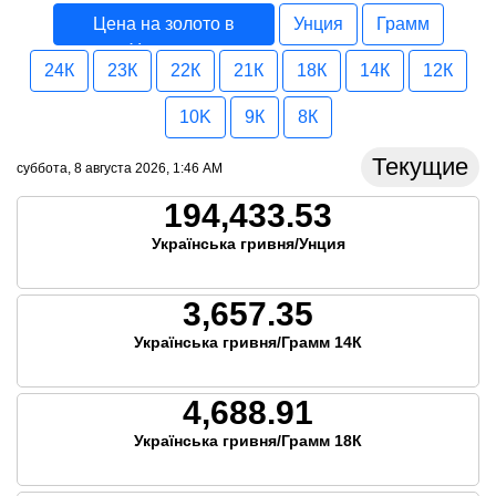
Цена на золото в
Унция
Грамм
Украина
24К
23К
22К
21К
18К
14К
12К
10K
9К
8К
Текущие
суббота, 8 августа 2026, 1:46 AM
194,433.53
Українська гривня/Унция
3,657.35
Українська гривня/Грамм 14К
4,688.91
Українська гривня/Грамм 18К