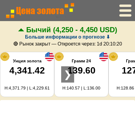
Бычий
(4,250 - 4,450 USD)
Главная
Больше информации о прогнозе ⬇
Цена золота
🔴 Рынок закрыт — Откроется через:
1d 20:10:19
Цена серебра
Унция золота
Грамм 24
Гра
4,341.42
139.60
12
❯
Калькулятор золота
H:4,371.79 | L:4,229.61
H:140.57 | L:136.00
H:128.86 
Для вебмастеров
Прогноз цен на золото