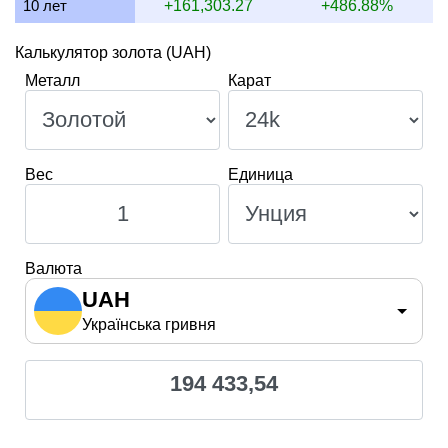
10 лет
+161,303.27
+486.88%
Калькулятор золота (UAH)
Металл
Карат
Вес
Единица
Валюта
UAH
Українська гривня
194 433,54