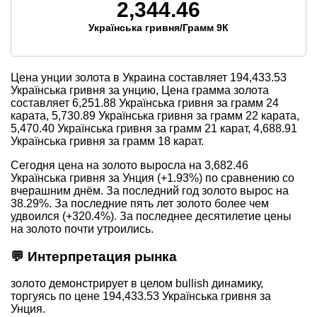
2,344.46
Українська гривня/Грамм 9К
Цена унции золота в Украина составляет
194,433.53
Українська гривня за унцию, Цена грамма золота
составляет
6,251.88
Українська гривня за грамм 24
карата,
5,730.89
Українська гривня за грамм 22 карата,
5,470.40
Українська гривня за грамм 21 карат,
4,688.91
Українська гривня за грамм 18 карат.
Сегодня цена на золото выросла на 3,682.46
Українська гривня за Унция (+1.93%) по сравнению со
вчерашним днём. За последний год золото вырос на
38.29%. За последние пять лет золото более чем
удвоился (+320.4%). За последнее десятилетие цены
на золото почти утроились.
💬 Интерпретация рынка
золото демонстрирует в целом bullish динамику,
торгуясь по цене 194,433.53 Українська гривня за
Унция.