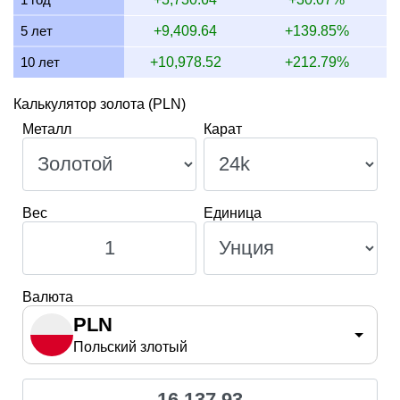
11 июля 2026
15,627.52
293.92
376.82
502.42
5 лет
+9,409.64
+139.85%
10 лет
+10,978.52
+212.79%
Калькулятор золота (PLN)
Металл
Карат
Вес
Единица
Валюта
PLN
Польский злотый
16 137,93