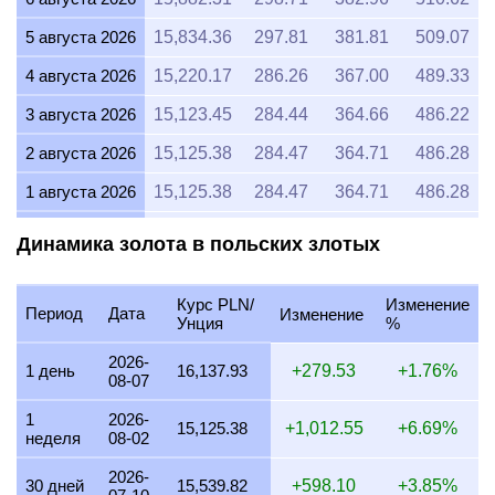
5 августа 2026
15,834.36
297.81
381.81
509.07
4 августа 2026
15,220.17
286.26
367.00
489.33
3 августа 2026
15,123.45
284.44
364.66
486.22
2 августа 2026
15,125.38
284.47
364.71
486.28
1 августа 2026
15,125.38
284.47
364.71
486.28
31 июля 2026
15,124.10
284.45
364.68
486.24
Динамика золота в польских злотых
30 июля 2026
15,308.05
287.91
369.12
492.15
Курс PLN/
Изменение
29 июля 2026
15,374.97
289.17
370.73
494.31
Период
Дата
Изменение
Унция
%
28 июля 2026
15,309.54
287.94
369.15
492.20
2026-
1 день
16,137.93
+279.53
+1.76%
08-07
27 июля 2026
15,506.84
291.65
373.91
498.54
1
2026-
26 июля 2026
15,364.66
288.97
370.48
493.97
15,125.38
+1,012.55
+6.69%
неделя
08-02
25 июля 2026
15,371.46
289.10
370.64
494.19
2026-
30 дней
15,539.82
+598.10
+3.85%