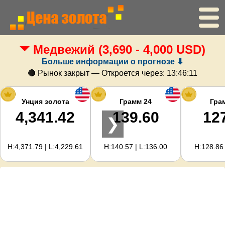
Медвежий
(3,690 - 4,000 USD)
Главная
Больше информации о прогнозе ⬇
Цена золота
🔴 Рынок закрыт — Откроется через:
13:46:10
Цена серебра
Унция золота
Грамм 24
Гра
4,341.42
139.60
12
❯
Калькулятор золота
H:4,371.79 | L:4,229.61
H:140.57 | L:136.00
H:128.86 
Для вебмастеров
Прогноз цен на золото