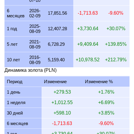
07-10
24 июля 2026
15,431.04
290.22
372.08
496.11
6
2026-
23 июля 2026
15,420.69
290.03
371.83
495.78
17,851.56
-1,713.63
-9.60%
месяцев
02-09
22 июля 2026
15,745.68
296.14
379.67
506.22
2025-
1 год
12,407.28
+3,730.64
+30.07%
08-09
21 июля 2026
15,419.11
290.00
371.79
495.72
2021-
20 июля 2026
15,187.83
285.65
366.22
488.29
5 лет
6,728.29
+9,409.64
+139.85%
08-09
19 июля 2026
15,259.33
286.99
367.94
490.59
2016-
10 лет
5,159.40
+10,978.52
+212.79%
08-09
18 июля 2026
15,223.87
286.33
367.09
489.45
Динамика золота (PLN)
17 июля 2026
15,242.06
286.67
367.52
490.03
Период
Изменение
Изменение %
16 июля 2026
15,083.72
283.69
363.71
484.94
1 день
+279.53
+1.76%
15 июля 2026
15,306.66
287.88
369.08
492.11
1 неделя
+1,012.55
+6.69%
14 июля 2026
15,393.74
289.52
371.18
494.91
30 дней
+598.10
+3.85%
13 июля 2026
15,223.78
286.33
367.08
489.44
6 месяцев
-1,713.63
-9.60%
12 июля 2026
15,659.95
294.53
377.60
503.47
1 год
+3,730.64
+30.07%