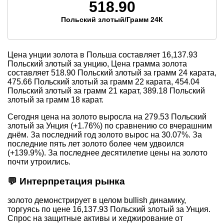
518.90
Польский злотый/Грамм 24К
Цена унции золота в Польша составляет
16,137.93
Польский злотый за унцию, Цена грамма золота
составляет
518.90
Польский злотый за грамм 24 карата,
475.66
Польский злотый за грамм 22 карата,
454.04
Польский злотый за грамм 21 карат,
389.18
Польский
злотый за грамм 18 карат.
Сегодня цена на золото выросла на 279.53 Польский
злотый за Унция (+1.76%) по сравнению со вчерашним
днём. За последний год золото вырос на 30.07%. За
последние пять лет золото более чем удвоился
(+139.9%). За последнее десятилетие цены на золото
почти утроились.
💬 Интерпретация рынка
золото демонстрирует в целом bullish динамику,
торгуясь по цене 16,137.93 Польский злотый за Унция.
Спрос на защитные активы и хеджирование от