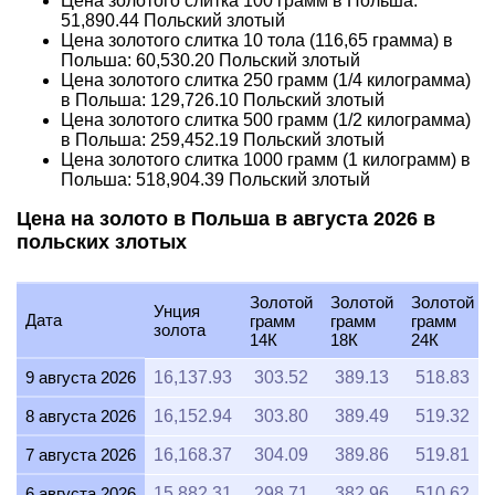
Цена золотого слитка 100 грамм в Польша:
51,890.44
Польский злотый
Цена золотого слитка 10 тола (116,65 грамма) в
Польша:
60,530.20
Польский злотый
Цена золотого слитка 250 грамм (1/4 килограмма)
в Польша:
129,726.10
Польский злотый
Цена золотого слитка 500 грамм (1/2 килограмма)
в Польша:
259,452.19
Польский злотый
Цена золотого слитка 1000 грамм (1 килограмм) в
Польша:
518,904.39
Польский злотый
Цена на золото в Польша в августа 2026 в
польских злотых
Золотой
Золотой
Золотой
Унция
Дата
грамм
грамм
грамм
золота
14К
18К
24К
9 августа 2026
16,137.93
303.52
389.13
518.83
8 августа 2026
16,152.94
303.80
389.49
519.32
7 августа 2026
16,168.37
304.09
389.86
519.81
6 августа 2026
15,882.31
298.71
382.96
510.62