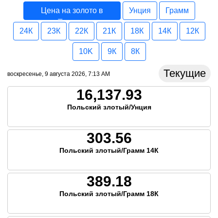
Цена на золото в
Унция
Грамм
Польша
24К
23К
22К
21К
18К
14К
12К
10K
9К
8К
Текущие
воскресенье, 9 августа 2026, 7:13 AM
16,137.93
Польский злотый/Унция
303.56
Польский злотый/Грамм 14К
389.18
Польский злотый/Грамм 18К