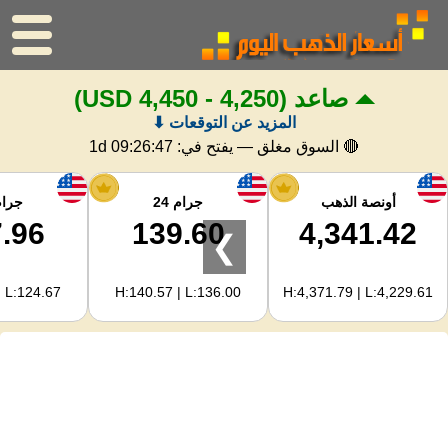
صاعد
(4,250 - 4,450 USD)
الرئيسية
المزيد عن التوقعات ⬇
سعر الذهب
🔴 السوق مغلق — يفتح في:
1d 09:26:46
اسعار الفضه
أونصة الذهب
جرام 24
جرام 
.96
139.60
4,341.42
❯
حاسبة الذهب
| L:124.67
H:140.57 | L:136.00
H:4,371.79 | L:4,229.61
لمشرفي المواقع
توقعات أسعار الذهب