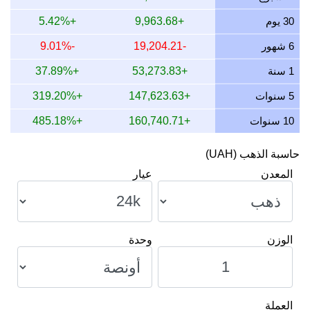
13 يوليو 2026
67,134.60
2,158.38
2,158,377.34
5.47
30 يوم
+9,963.68
+5.42%
12 يوليو 2026
68,725.03
2,209.51
2,209,509.59
1.88
6 شهور
-19,204.21
-9.01%
11 يوليو 2026
68,725.03
2,209.51
2,209,509.59
1.88
1 سنة
+53,273.83
+37.89%
10 يوليو 2026
68,392.47
2,198.82
2,198,817.89
7.18
5 سنوات
+147,623.63
+319.20%
10 سنوات
+160,740.71
+485.18%
حاسبة الذهب (UAH)
المعدن
عيار
الوزن
وحدة
العملة