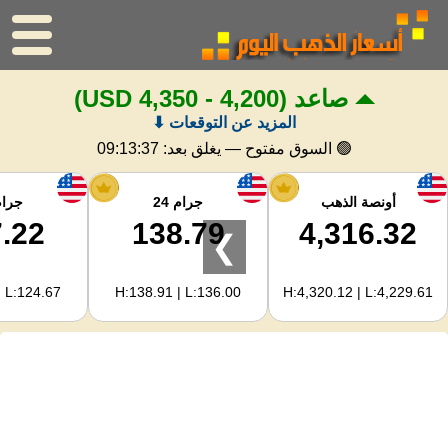
صاعد
(4,200 - 4,350 USD)
الرئيسية
المزيد عن التوقعات ⬇
سعر الذهب
🟢 السوق مفتوح — يغلق بعد:
09:13:36
اسعار الفضه
أونصة الذهب
جرام 24
جرام 
.22
138.79
4,316.32
❯
حاسبة الذهب
| L:124.67
H:138.91 | L:136.00
H:4,320.12 | L:4,229.61
لمشرفي المواقع
توقعات أسعار الذهب