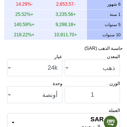
10 يوليو 2026
5,769.18
185.48
185,479.23
2,163.44
6 شهور
-2,653.57
-14.29%
9 يوليو 2026
5,813.55
186.91
186,905.55
2,180.08
1 سنة
+3,235.56
+25.52%
8 يوليو 2026
5,782.96
185.92
185,922.18
2,168.61
5 سنوات
+9,298.18
+140.59%
10 سنوات
+10,911.70
+218.22%
حاسبة الذهب (SAR)
المعدن
عيار
الوزن
وحدة
العملة
SAR
ريال سعودي