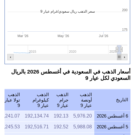
200
سعر الذهب ريال سعودي/غرام عيار 9
175
Mar '26
May '26
Jul '26
2015
2020
2025
أسعار الذهب في السعودية في أغسطس 2026 بالريال
السعودي لكل عيار 9
الذهب
الذهب
الذهب
الذهب
التاريخ
أونصة
جرام
كيلوغرام
تولا عيار
عيار 9
عيار 9
عيار 9
9
6 أغسطس 2026
5,976.20
192.13
192,134.74
2,241.07
5 أغسطس 2026
5,988.08
192.52
192,516.71
2,245.53