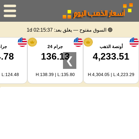
الرئيسية
🟢 السوق مفتوح — يغلق بعد:
1d 02:15:37
سعر الذهب
أونصة الذهب
جرام 24
جرام 
.78
136.13
4,233.51
❯
اسعار الفضه
| L:124.48
H:138.39 | L:135.80
H:4,304.05 | L:4,223.29
حاسبة الذهب
لمشرفي المواقع
توقعات أسعار الذهب