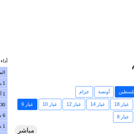
أداء ا
الم
1 يوم
فلسطين
أونصة
جرام
1 أسبوع
عيار 18
عيار 14
عيار 12
عيار 10
عيار 9
30 يوم
6 شهور
عيار 8
1 سنة
مباشر