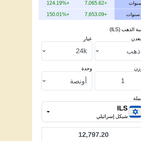
+124.19%
+7,065.62
+150.01%
+7,653.09
 الذهب (ILS)
معدن
عيار
وزن
وحدة
ملة
ILS
شيكل إسرائيلي
12,797.20