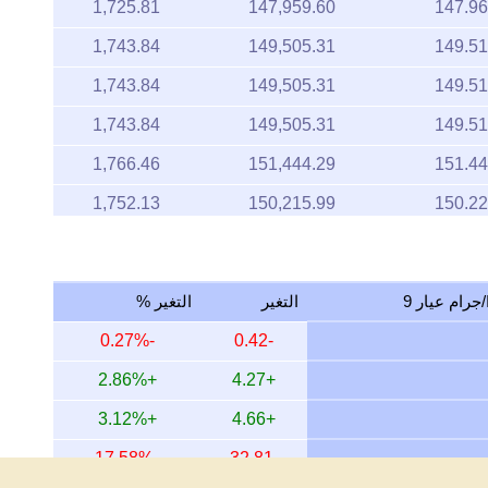
1,725.81
147,959.60
147.96
1,743.84
149,505.31
149.51
1,743.84
149,505.31
149.51
1,743.84
149,505.31
149.51
1,766.46
151,444.29
151.44
1,752.13
150,215.99
150.22
1,734.90
148,739.12
148.74
1,753.94
150,370.96
150.37
التغير
التغير %
1,734.41
148,697.00
148.70
-0.27%
-0.42
1,734.41
148,697.00
148.70
+2.86%
+4.27
1,741.46
149,301.46
149.30
+3.12%
+4.66
1,749.61
150,000.25
150.00
-17.58%
-32.81
1,784.74
153,011.82
153.01