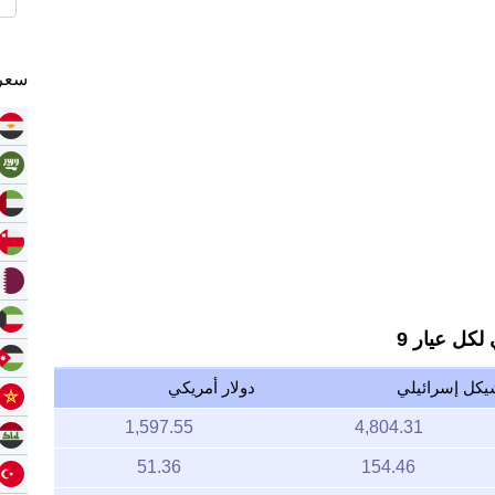
سعر 
كل عيار 9
كل إسرائيلي
دولار أمريكي
1,597.55
4,804.31
51.36
154.46