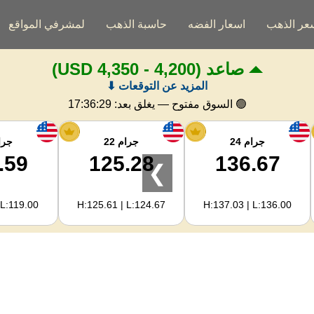
عر الذهب
اسعار الفضه
حاسبة الذهب
لمشرفي المواقع
صاعد
(4,200 - 4,350 USD)
المزيد عن التوقعات ⬇
🟢 السوق مفتوح — يغلق بعد:
17:36:28
جرام 24
جرام 22
جرام
.59
125.28
136.67
❯
 L:119.00
H:125.61 | L:124.67
H:137.03 | L:136.00