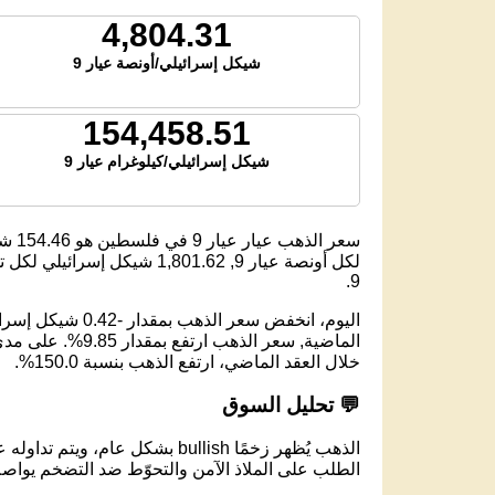
4,804.31
شيكل إسرائيلي/أونصة عيار 9
154,458.51
شيكل إسرائيلي/كيلوغرام عيار 9
سعر الذهب عيار عيار 9 في فلسطين هو
154.46
شيك
لكل أونصة عيار 9,
1,801.62
شيكل إسرائيلي لكل تولة
9.
خلال العقد الماضي، ارتفع الذهب بنسبة 150.0%.
💬 تحليل السوق
الذهب يُظهر زخمًا bullish بشكل عام، ويتم تداوله عند مستوى 153.78 شيكل إسرائيلي لكل جرام عيار 9.
الطلب على الملاذ الآمن والتحوّط ضد التضخم يواصل