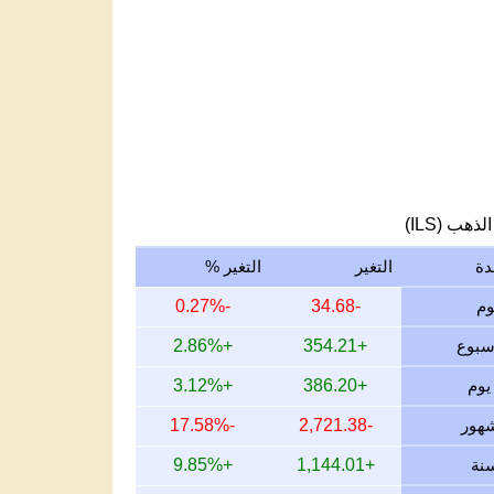
لذهب (ILS)
دة
التغير
التغير %
-0.27%
-34.68
+2.86%
+354.21
+3.12%
+386.20
-17.58%
-2,721.38
+9.85%
+1,144.01