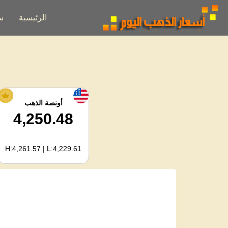
الرئيسية
س
أونصة الذهب
4,250.48
H:4,261.57 | L:4,229.61