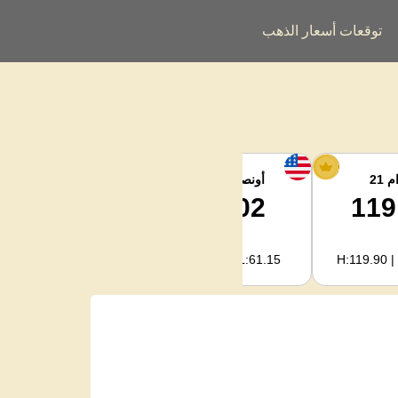
توقعات أسعار الذهب
 21
أونصة الفضة
فضة كجم
1,994.08
62.02
119
H:2,003.89 | L:1,966.08
H:62.32 | L:61.15
H:119.90 |