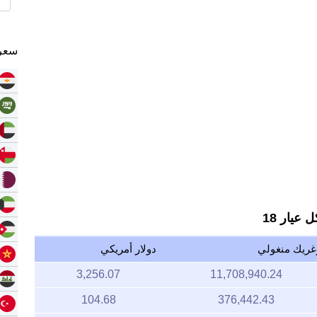
سعر 
عيار 18
غريك منغولي
دولار أمريكي
3,256.07
11,708,940.24
104.68
376,442.43