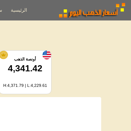
الرئيسية
س
أونصة الذهب
4,341.42
H:4,371.79 | L:4,229.61