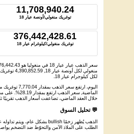
11,708,940.24
توغريك منغولي/أونصة عيار 18
376,442,428.61
توغريك منغولي/كيلوغرام عيار 18
سعر الذهب عيار عيار 18 في منغوليا هو
76,442.43
منغولي لكل أونصة عيار 18,
4,390,852.59
توغريك م
لكل كيلوجرام عيار 18.
خلال العقد الماضي، تضاعفت أسعار الذهب تقريبًا ث
💬 تحليل السوق
الذهب يُظهر زخمًا bullish بشكل عام، ويتم تداوله عند مستوى 376,442.43 توغريك منغولي لكل جرام عيار 18.
الطلب على الملاذ الآمن والتحوّط ضد التضخم يواصل