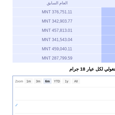
العام السابق
376,751.11 MNT
342,903.77 MNT
457,813.01 MNT
341,543.04 MNT
459,040.11 MNT
287,799.59 MNT
لكل عيار 18 جرام
Zoom
1m
3m
6m
YTD
1y
All