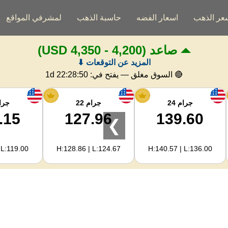
عر الذهب
اسعار الفضه
حاسبة الذهب
لمشرفي المواقع
صاعد
(4,200 - 4,350 USD)
المزيد عن التوقعات ⬇
🔴 السوق مغلق — يفتح في:
1d 22:28:49
جرام 24
جرام 22
جرام
.15
127.96
139.60
❯
 L:119.00
H:128.86 | L:124.67
H:140.57 | L:136.00