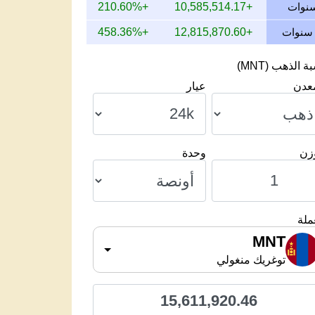
+210.60%
+10,585,514.17
+458.36%
+12,815,870.60
 الذهب (MNT)
معدن
عيار
وزن
وحدة
ملة
MNT
توغريك منغولي
15,611,920.46