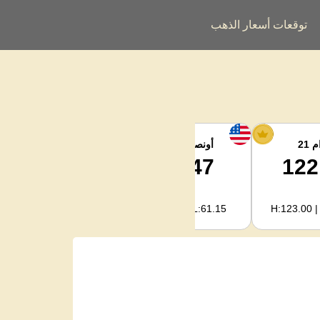
توقعات أسعار الذهب
 21
أونصة الفضة
فضة كجم
2,040.93
63.47
122
H:2,094.18 | L:1,966.08
H:65.13 | L:61.15
H:123.00 |