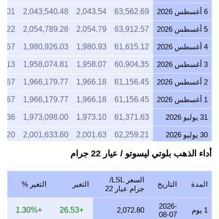
6 أغسطس 2026
63,562.69
2,043.54
2,043,540.48
6.01
5 أغسطس 2026
63,912.57
2,054.79
2,054,789.28
7.22
4 أغسطس 2026
61,615.12
1,980.93
1,980,926.03
5.67
3 أغسطس 2026
60,904.35
1,958.07
1,958,074.81
9.13
2 أغسطس 2026
61,156.45
1,966.18
1,966,179.77
3.67
1 أغسطس 2026
61,156.45
1,966.18
1,966,179.77
3.67
31 يوليو 2026
61,371.63
1,973.10
1,973,098.00
4.36
30 يوليو 2026
62,259.21
2,001.63
2,001,633.60
7.20
29 يوليو 2026
62,006.15
1,993.50
1,993,497.85
2.31
أداء الذهب بلوتي ليسوتو / عيار 22 جرام
28 يوليو 2026
62,061.82
1,995.29
1,995,287.57
3.18
السعر LSL/
المدة
التاريخ
التغير
التغير %
27 يوليو 2026
62,923.59
2,022.99
2,022,993.48
6.35
جرام عيار 22
26 يوليو 2026
62,608.59
2,012.87
2,012,866.01
8.22
2026-
1 يوم
2,072.80
+26.53
+1.30%
08-07