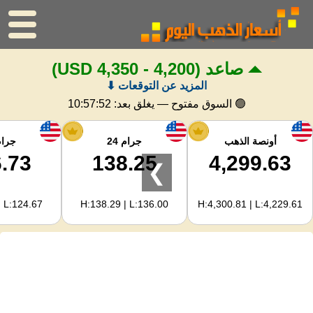
صاعد
(4,200 - 4,350 USD)
الرئيسية
المزيد عن التوقعات ⬇
سعر الذهب
🟢 السوق مفتوح — يغلق بعد:
10:57:52
اسعار الفضه
أونصة الذهب
جرام 24
جرام 
.73
138.25
4,299.63
❯
حاسبة الذهب
| L:124.67
H:138.29 | L:136.00
H:4,300.81 | L:4,229.61
لمشرفي المواقع
توقعات أسعار الذهب