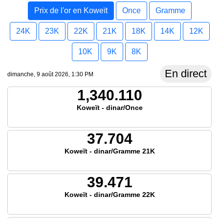
Prix de l'or en Koweït
Once
Gramme
24K
23K
22K
21K
18K
14K
12K
10K
9K
8K
En direct
dimanche, 9 août 2026, 1:30 PM
1,340.110
Koweït - dinar/Once
37.704
Koweït - dinar/Gramme 21K
39.471
Koweït - dinar/Gramme 22K