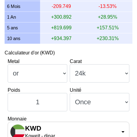
12 juillet 2026
1,278.362
35.962
37.647
41.099
6 Mois
-209.749
-13.53%
11 juillet 2026
1,274.292
35.847
37.527
40.968
1 An
+300.892
+28.95%
5 ans
+819.699
+157.51%
10 ans
+934.397
+230.31%
Calculateur d'or (KWD)
Metal
Carat
Poids
Unité
Monnaie
KWD
Koweït - dinar