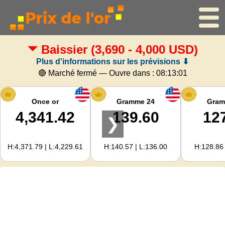
Baissier
(3,690 - 4,000 USD)
Accueil
Plus d'informations sur les prévisions ⬇
Cours de l'or
🔴 Marché fermé — Ouvre dans :
08:13:00
Cours de l'argent
Once or
Gramme 24
Gram
4,341.42
139.60
12
❯
Calculateur d'or
H:4,371.79 | L:4,229.61
H:140.57 | L:136.00
H:128.86 
Pour les Webmasters
Prévisions du prix de l'or