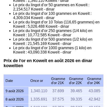
Koweït :
1,340.110
Koweït - dinar
Le prix du lingot d’or 50 grammes en Koweït :
2,154.517
Koweït - dinar
Le prix du lingot d’or 100 grammes en Koweït :
4,309.034
Koweït - dinar
Le prix du lingot d’or 10 Tolas (116,65 grammes) en
Koweït :
5,026.488
Koweït - dinar
Le prix du lingot d’or 250 grammes (1/4 kilo) en
Koweït :
10,772.585
Koweït - dinar
Le prix du lingot d’or 500 grammes (1/2 kilo) en
Koweït :
21,545.169
Koweït - dinar
Le prix du lingot d’or 1000 grammes (1 kilo) en
Koweït :
43,090.338
Koweït - dinar
Prix de l'or en Koweït en août 2026 en dinar
koweïtien
Gramme
Gramme
Gramme
Date
Once or
d'or 21K
d'or 22K
d'or 24K
9 août 2026
1,340.110
37.699
39.465
43.085
8 août 2026
1,335.691
37.575
39.335
42.942