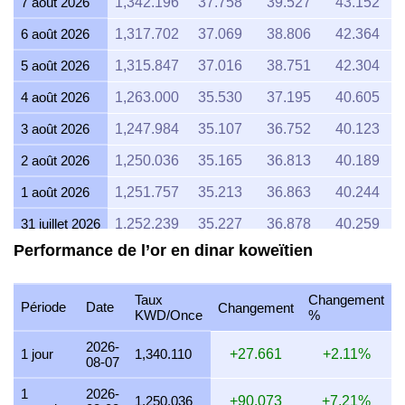
7 août 2026
1,342.196
37.758
39.527
43.152
6 août 2026
1,317.702
37.069
38.806
42.364
5 août 2026
1,315.847
37.016
38.751
42.304
4 août 2026
1,263.000
35.530
37.195
40.605
3 août 2026
1,247.984
35.107
36.752
40.123
2 août 2026
1,250.036
35.165
36.813
40.189
1 août 2026
1,251.757
35.213
36.863
40.244
31 juillet 2026
1,252.239
35.227
36.878
40.259
Performance de l’or en dinar koweïtien
30 juillet 2026
1,270.471
35.740
37.415
40.846
29 juillet 2026
1,257.858
35.385
37.043
40.440
Taux
Changement
Période
Date
Changement
KWD/Once
%
28 juillet 2026
1,252.298
35.229
36.879
40.261
2026-
27 juillet 2026
1,265.306
35.595
37.263
40.680
1 jour
1,340.110
+27.661
+2.11%
08-07
26 juillet 2026
1,252.696
35.240
36.891
40.274
1
2026-
1,250.036
+90.073
+7.21%