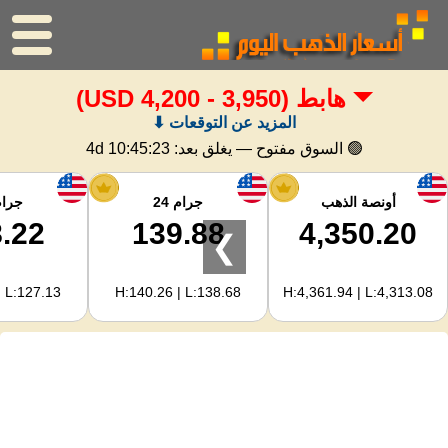
هابط
(3,950 - 4,200 USD)
الرئيسية
المزيد عن التوقعات ⬇
سعر الذهب
🟢 السوق مفتوح — يغلق بعد:
4d 10:45:22
اسعار الفضه
أونصة الذهب
جرام 24
جرام 
.22
139.88
4,350.20
❯
حاسبة الذهب
| L:127.13
H:140.26 | L:138.68
H:4,361.94 | L:4,313.08
لمشرفي المواقع
توقعات أسعار الذهب